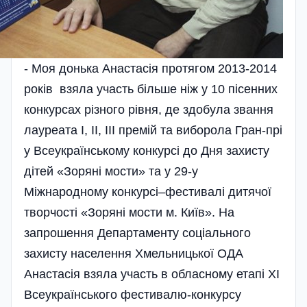
- Моя донька Анастасія протягом 2013-2014
років взяла участь більше ніж у 10 пісенних
конкурсах різного рівня, де здобула звання
лауреата І, ІІ, ІІІ премій та виборола Гран-прі
у Всеукраїнському конкурсі до Дня захисту
дітей «Зоряні мости» та у 29-у
Міжнародному конкурсі–фестивалі дитячої
творчості «Зоряні мости м. Київ». На
запрошення Департаменту соці­ального
захисту населення Хмельницької ОДА
Анастасія взяла участь в обласному етапі ХІ
Всеукраїнського фестивалю-конкурсу