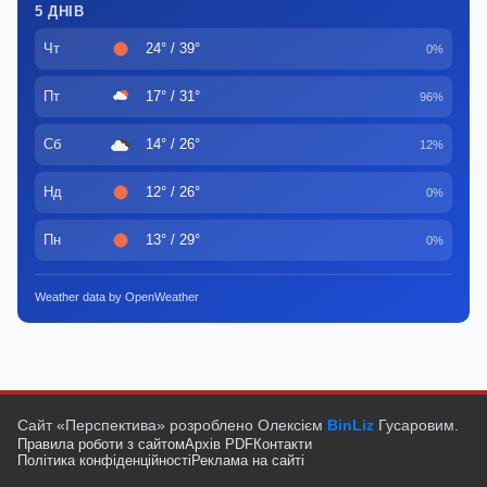
5 ДНІВ
Чт
24° / 39°
0%
Пт
17° / 31°
96%
Сб
14° / 26°
12%
Нд
12° / 26°
0%
Пн
13° / 29°
0%
Weather data by OpenWeather
Сайт «Перспектива» розроблено Олексієм
BinLiz
Гусаровим.
Правила роботи з сайтом
Архів PDF
Контакти
Політика конфіденційності
Реклама на сайті