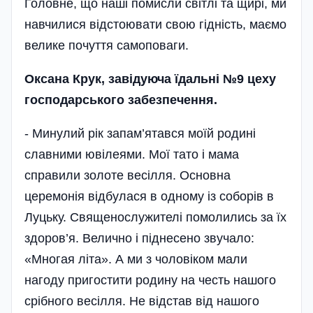
Головне, що наші помисли світлі та щирі, ми
навчилися відстоювати свою гідність, маємо
велике почуття самоповаги.
Оксана Крук, завідуюча їда­ль­ні №9 цеху
господарського забезпечення.
- Минулий рік запам’ятався моїй родині
славними ювілеями. Мої тато і мама
справили золоте весілля. Основна
церемонія відбулася в одному із соборів в
Луцьку. Священослужителі помолились за їх
здоров’я. Велично і піднесено звучало:
«Многая літа». А ми з чоловіком мали
нагоду пригостити родину на честь нашого
срібного весілля. Не відстав від нашого