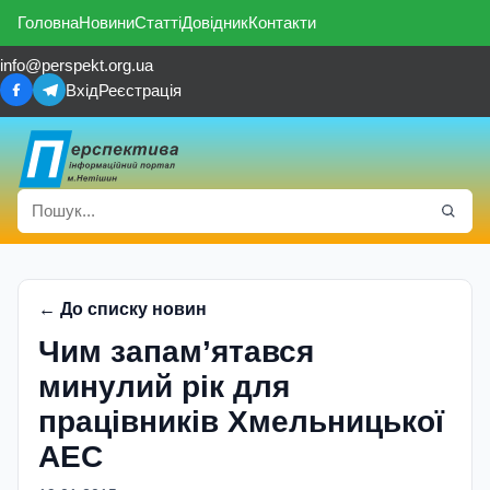
Головна
Новини
Статті
Довідник
Контакти
info@perspekt.org.ua
Вхід
Реєстрація
← До списку новин
Чим запам’ятався
минулий рік для
працівників Хмельницької
АЕС