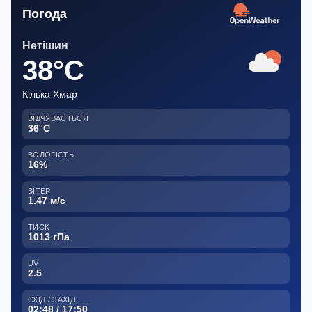
Погода
Нетішин
38°C
Кілька Хмар
ВІДЧУВАЄТЬСЯ
36°C
ВОЛОГІСТЬ
16%
ВІТЕР
1.47 м/с
ТИСК
1013 гПа
UV
2.5
СХІД / ЗАХІД
02:48 / 17:50