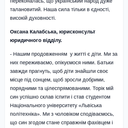
переконалась, що український народ дуже
талановитий. Наша сила тільки в єдності,
високій духовності.
Оксана Калабська, юрисконсульт
юридичного відділу.
- Нашим продовженням у житті є діти. Ми за
них переживаємо, опі­куємося ними. Батьки
завжди прагнуть, щоб діти знайшли своє
місце під сонцем, щоб зросли добрими,
порядними та цілеспрямованими. Торік мій
син успішно склав іспити і став студентом
Національного уні­верситету «Львісь­ка
політехніка». Ми з чоловіком сподіваємось,
що син згодом стане справжнім фахівцем і