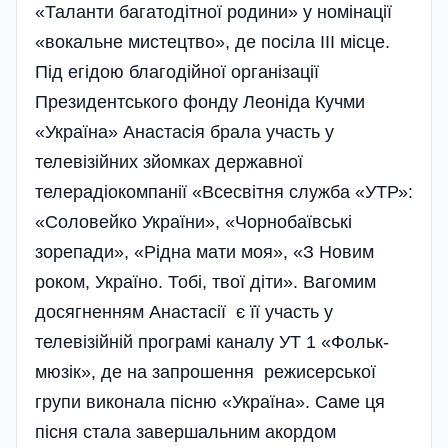
«Таланти багатодітної родини» у номінації
«вокальне мистецтво», де посіла ІІІ місце.
Під егідою благодійної організації
Президентського фонду Леоніда Кучми
«Україна» Анастасія брала участь у
телевізійних зйомках державної
телерадіокомпанії «Всесвітня служба «УТР»:
«Соловейко України», «Чорнобаївські
зорепади», «Рідна мати моя», «З Новим
роком, Україно. Тобі, твої діти». Вагомим
досягненням Анастасії є її участь у
телевізійній програмі каналу УТ 1 «Фольк-
мюзік», де на запрошення режисерської
групи виконала пісню «Україна». Саме ця
пісня стала завершальним акордом