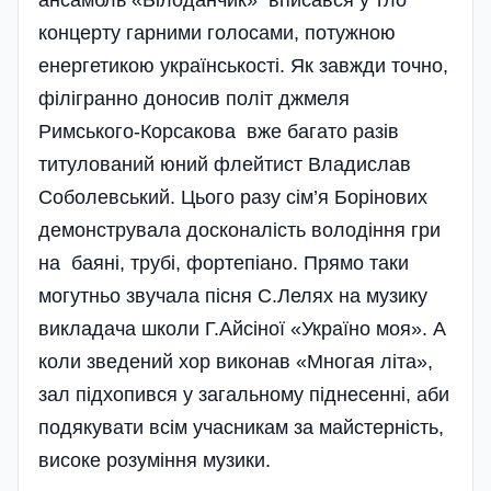
концерту гарними голосами, потужною
енергетикою українськості. Як завжди точно,
філігранно доносив політ джмеля
Римського-Корсакова вже багато разів
титулований юний флейтист Владислав
Соболевський. Цього разу сім’я Борінових
демонструвала досконалість володіння гри
на баяні, трубі, фортепіано. Прямо таки
могутньо звучала пісня С.Лелях на музику
викладача школи Г.Айсі­ної «Україно моя». А
коли зведений хор виконав «Многая літа»,
зал підхопився у загальному піднесенні, аби
подякувати всім учасникам за майстерність,
високе розуміння музики.