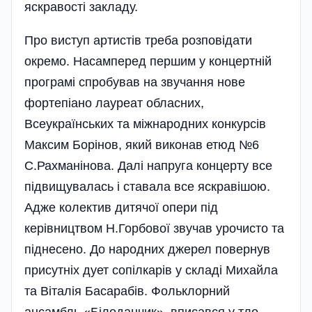
яскравості закладу.
Про виступ артистів треба розповідати
окремо. Насамперед першим у концертній
програмі спробував на звучання нове
фортепіано лауреат обласних,
Всеукраїнських та міжнародних конкурсів
Максим Борінов, який виконав етюд №6
С.Рахманінова. Далі напруга концерту все
підвищувалась і ставала все яскравішою.
Адже колектив дитячої опери під
керівництвом Н.Горбової звучав урочисто та
піднесено. До народних джерел повернув
присутніх дует сопілкарів у складі Михайла
та Віталія Басарабів. Фольклорний
ансамбль «Білоданчик» вписався у тло