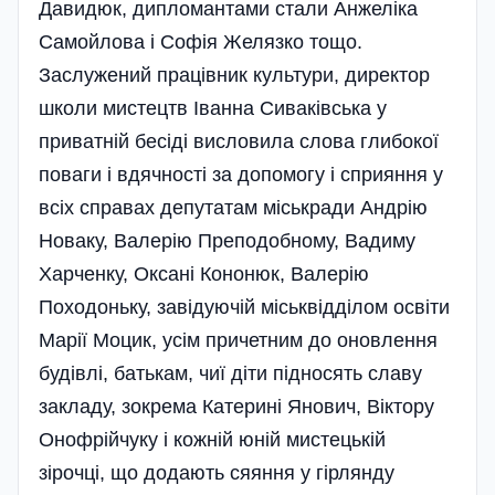
Давидюк, дипломантами стали Анжеліка
Самойлова і Софія Желязко тощо.
Заслужений працівник культури, директор
школи мистецтв Іванна Сиваківська у
приватній бесіді висловила слова глибокої
поваги і вдячності за допомогу і сприяння у
всіх справах депутатам міськради Андрію
Новаку, Валерію Преподобному, Вадиму
Харченку, Оксані Кононюк, Валерію
Походоньку, завідуючій міськвідділом освіти
Марії Моцик, усім причетним до оновлення
будівлі, батькам, чиї діти підносять славу
закладу, зокрема Катерині Янович, Віктору
Онофрійчуку і кожній юній мистецькій
зірочці, що додають сяяння у гірлянду