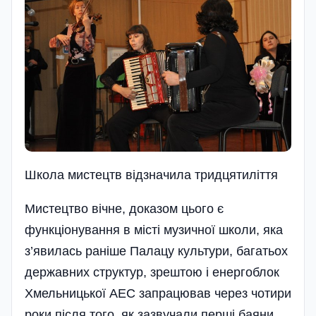
Школа мистецтв відзначила тридцятиліття
Мистецтво вічне, доказом цього є
функціонування в місті музичної школи, яка
з’явилась рані­ше Палацу культури, багатьох
державних структур, зрештою і енергоблок
Хмельницької АЕС запрацював через чотири
роки після того, як зазвучали перші баяни,