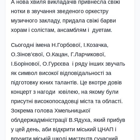
А нова хвиля викладачів привнесла свіжі
нотки в звучання зведеного оркестру
музичного закладу, придала свіжі барви
хорам і солістам, ансамблям і дуетам.
Сьогодні імена Н.Горбової, І.Козачка,
О.Зінов’євої, О.Кацан, Г.Ларчикової,
І.Борінової, О.Гурєєва і ряду інших звучать
як символ високої відповідальності за
підготовку юних талантів. Це вкотре довів
концерт з нагоди ювілею, на якому були
присутні високопосадовці міста та області.
Зокрема голова Хмельницької
облдержадміністрації В.Ядуха, який прибув
у цей день, аби відкрити міський ЦНАП і
вручити міській школі мистецтв сучасний