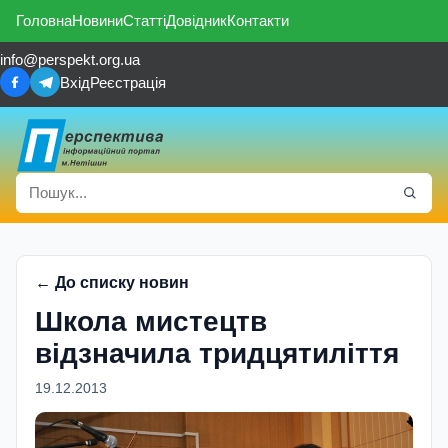
Головна
Новини
Статті
Довідник
Контакти
info@perspekt.org.ua
Вхід
Реєстрація
← До списку новин
Школа мистецтв
відзначила тридцятиліття
19.12.2013