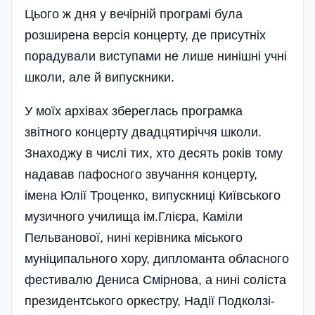
Цього ж дня у вечірній програмі була
розширена версія концерту, де присутніх
порадували виступами не лише нинішні учні
школи, але й випускники.
У моїх архівах збереглась програмка
звітного концерту двадцятиріччя школи.
Знаходжу в числі тих, хто десять років тому
надавав пафосного звучання концерту,
імена Юлії Троценко, випускниці Київського
музичного училища ім.Глієра, Каміли
Пельванової, нині керівника міського
муніципального хору, дипломанта обласного
фестивалю Дениса Смірнова, а нині соліста
президентського оркестру, Надії Подколзі­