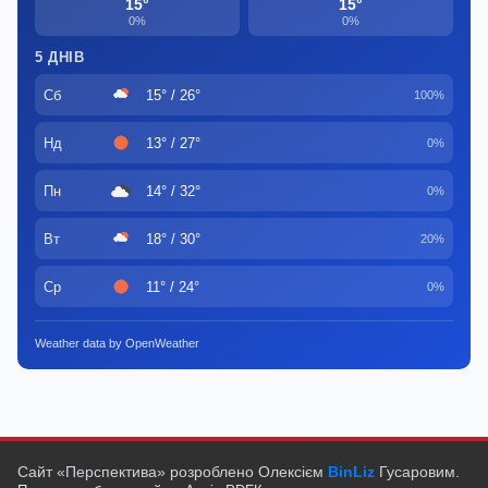
15°
15°
0%
0%
5 ДНІВ
Сб
15° / 26°
100%
Нд
13° / 27°
0%
Пн
14° / 32°
0%
Вт
18° / 30°
20%
Ср
11° / 24°
0%
Weather data by OpenWeather
Сайт «Перспектива» розроблено Олексієм
BinLiz
Гусаровим.