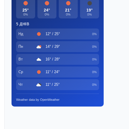
25°
24°
21°
19°
0%
0%
0%
0%
5 ДНІВ
Нд
12° / 25°
0%
Пн
14° / 29°
0%
Вт
16° / 28°
0%
Ср
11° / 24°
0%
Чт
11° / 25°
0%
Weather data by OpenWeather