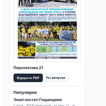
Перспектива 27
Усі випуски
Відкрити PDF
Популярне
Знані постаті Гощанщини
Стаття · 30330 переглядів · за день 13 · за