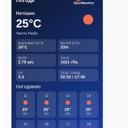
Погода
Нетішин
25°C
Чисте Небо
ВІДЧУВАЄТЬСЯ
ВОЛОГІСТЬ
24°C
33%
ВІТЕР
ТИСК
2.79 м/с
1021 гПа
UV
СХІД / ЗАХІД
5.3
02:52 / 17:45
ПОГОДИННО
11
12
13
14
25°
25°
25°
25°
0%
0%
0%
0%
15
16
17
18