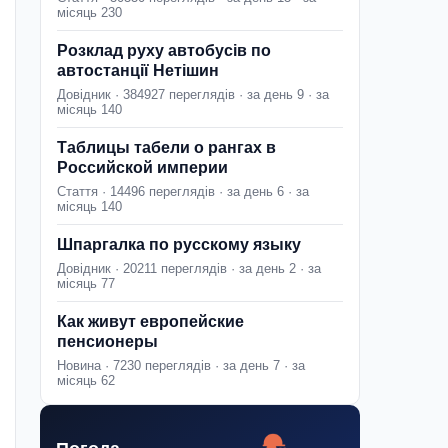
місяць 230
Розклад руху автобусів по
автостанції Нетішин
Довідник · 384927 переглядів · за день 9 · за
місяць 140
Таблицы табели о рангах в
Российской империи
Стаття · 14496 переглядів · за день 6 · за
місяць 140
Шпаргалка по русскому языку
Довідник · 20211 переглядів · за день 2 · за
місяць 77
Как живут европейские
пенсионеры
Новина · 7230 переглядів · за день 7 · за
місяць 62