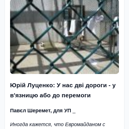
Юрій Луценко: У нас дві дороги - у
в'язницю або до перемоги
Павєл Шеремет, для УП
_
Иногда кажется, что Евромайданом с