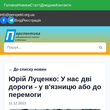
Головна
Новини
Статті
Довідник
Контакти
info@perspekt.org.ua
Вхід
Реєстрація
← До списку новин
Юрій Луценко: У нас дві
дороги - у в'язницю або до
перемоги
11.12.2013