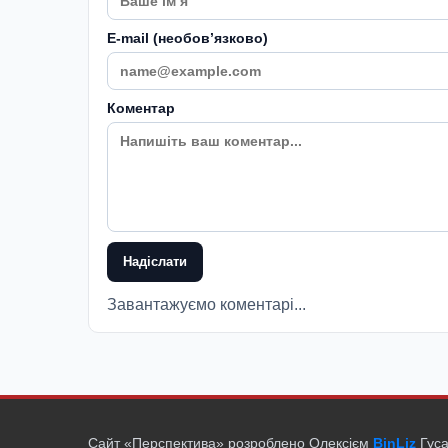
E-mail (необовʼязково)
Коментар
Надіслати
Завантажуємо коментарі...
Сайт «Перспектива» розроблено Олексієм
BinLiz
Гуса