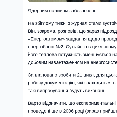
Ядерним паливом забезпеченi
На збіглому тижні з журналістами зустрі
Він, зокрема, розповів, що зараз підро
«Енергоатомом» завдання щодо провед
енергоблоці №2. Суть його в циклічному
його теплова потужність зменшується на
добовим навантаженням на енергосисте
Заплановано зробити 21 цикл, для цьог
робочу документацію, які знаходяться на
такі випробування будуть виконані.
Варто відзначити, що експериментальні
проведені ще в 2006 році (зараз прийшл