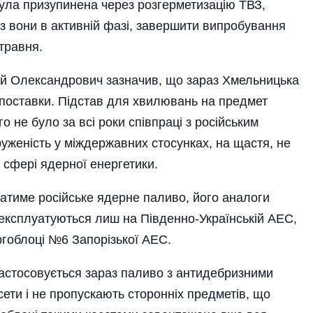
ула призупинена через розгерметизацію ТВЗ,
з вони в активній фазі, завершити випробування
 травня.
ій Олександрович зазначив, що зараз Хмельницька
 поставки. Підстав для хвилювань на предмет
о не було за всі роки співпраці з російським
руженість у міждержавних стосунках, на щастя, не
 сфері ядерної енергетики.
атиме російське ядерне паливо, його аналоги
 експлуатуються лиш на Південно-Українській АЕС,
гоблоці №6 Запорізької АЕС.
астосовується зараз паливо з антидебризними
сети і не пропускають сторонніх предметів, що