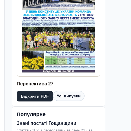
Перспектива 27
Усі випуски
Відкрити PDF
Популярне
Знані постаті Гощанщини
Стаття · 30257 переглядів · за день 21 · за