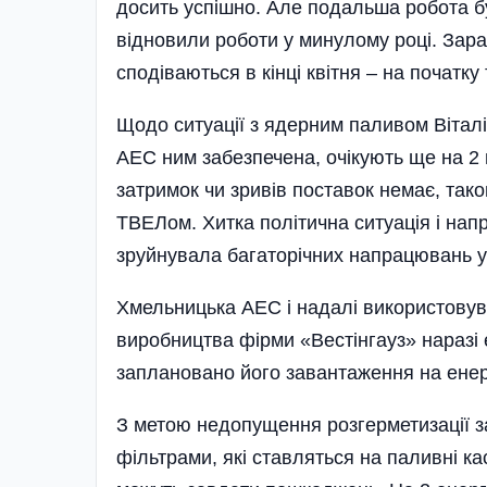
досить успішно. Але подальша робота б
відновили роботи у минулому році. Зара
сподіваються в кінці квітня – на початку
Щодо ситуації з ядерним паливом Вітал
АЕС ним забезпечена, очікують ще на 2
затримок чи зривів поставок немає, таког
ТВЕЛом. Хитка політична ситуація і нап
зруйнувала багаторічних напрацювань у
Хмельницька АЕС і надалі використовув
виробництва фірми «Вестінгауз» наразі
заплановано його завантаження на енер
З метою недопущення розгерметизації з
фільтрами, які ставляться на паливні ка