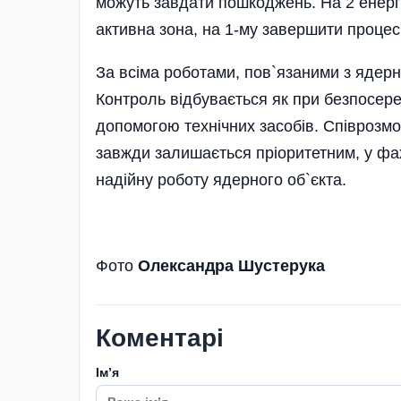
можуть завдати пошкоджень. На 2 енерг
активна зона, на 1-му завершити процес
За всіма роботами, пов`язаними з ядер
Контроль відбувається як при безпосеред
допомогою технічних засобів. Співрозм
завжди залишається пріоритетним, у фах
надійну роботу ядерного об`єкта.
Фото
Олександра Шустерука
Коментарі
Імʼя