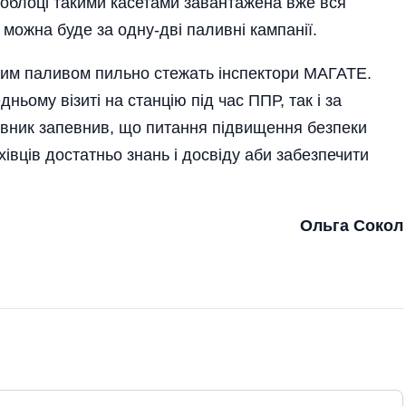
облоці такими касетами завантажена вже вся
 можна буде за одну-дві паливні кампанії.
ним паливом пильно стежать інспектори МАГАТЕ.
ньому візиті на станцію під час ППР, так і за
овник запевнив, що питання підвищення безпеки
івців достатньо знань і досвіду аби забезпечити
Ольга Сокол