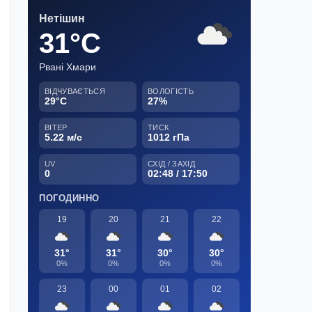
Нетішин
31°C
Рвані Хмари
ВІДЧУВАЄТЬСЯ
ВОЛОГІСТЬ
29°C
27%
ВІТЕР
ТИСК
5.22 м/с
1012 гПа
UV
СХІД / ЗАХІД
0
02:48 / 17:50
ПОГОДИННО
19
20
21
22
31°
31°
30°
30°
0%
0%
0%
0%
23
00
01
02