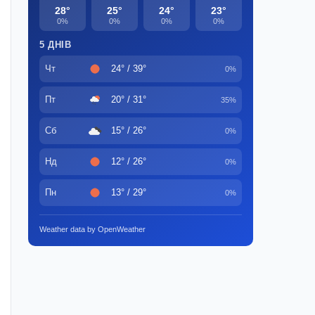
28°
25°
24°
23°
0%
0%
0%
0%
5 ДНІВ
Чт
24° / 39°
0%
Пт
20° / 31°
35%
Сб
15° / 26°
0%
Нд
12° / 26°
0%
Пн
13° / 29°
0%
Weather data by OpenWeather