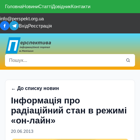
Головна
Новини
Статті
Довідник
Контакти
info@perspekt.org.ua
Вхід
Реєстрація
← До списку новин
Інформація про
радіаційний стан в режимі
«он-лайн»
20.06.2013