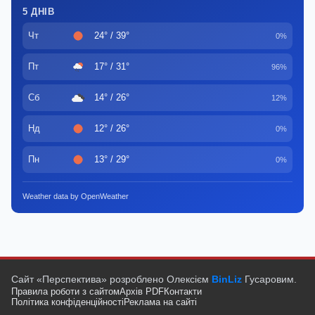
5 ДНІВ
Чт
24° / 39°
0%
Пт
17° / 31°
96%
Сб
14° / 26°
12%
Нд
12° / 26°
0%
Пн
13° / 29°
0%
Weather data by OpenWeather
Сайт «Перспектива» розроблено Олексієм
BinLiz
Гусаровим.
Правила роботи з сайтом
Архів PDF
Контакти
Політика конфіденційності
Реклама на сайті