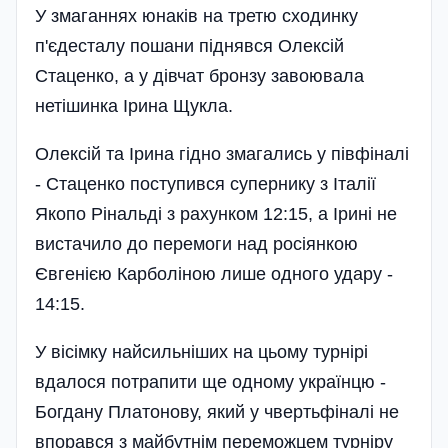
У змаганнях юнаків на третю сходинку
п'єдесталу пошани піднявся Олексій
Стаценко, а у дівчат бронзу завоювала
нетішинка Ірина Щукла.
Олексій та Ірина гідно змагались у півфіналі
- Стаценко поступився супернику з Італії
Якопо Рінальді з рахунком 12:15, а Ірині не
вистачило до перемоги над росіянкою
Євгенією Карболіною лише одного удару -
14:15.
У вісімку найсильніших на цьому турнірі
вдалося потрапити ще одному українцю -
Богдану Платонову, який у чвертьфіналі не
впорався з майбутнім переможцем турніру