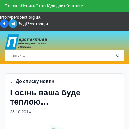
Головна
Новини
Статті
Довідник
Контакти
info@perspekt.org.ua
Вхід
Реєстрація
← До списку новин
І осінь ваша буде
теплою…
23.10.2014