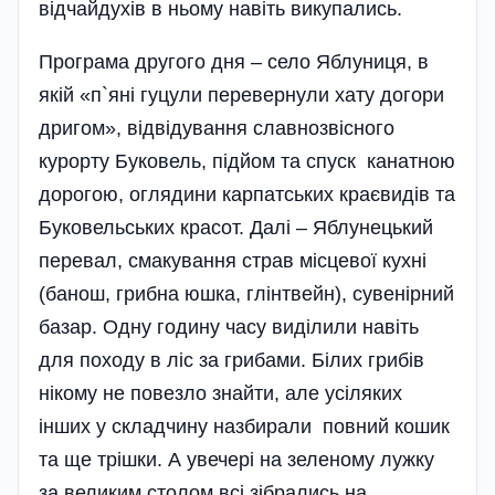
відчайдухів в ньому навіть викупались.
Програма другого дня – село Яблуниця, в
якій «п`яні гуцули перевернули хату догори
дригом», відвідування славнозвісного
курорту Буковель, підйом та спуск канатною
дорогою, оглядини карпатських краєвидів та
Буковельських красот. Далі – Яблунецький
перевал, смакування страв міс­цевої кухні
(банош, грибна юшка, глінтвейн), сувенірний
базар. Одну годину часу виділили навіть
для походу в ліс за грибами. Білих грибів
нікому не повезло знайти, але усіляких
інших у складчину назбирали повний кошик
та ще трішки. А увечері на зеленому лужку
за великим столом всі зібрались на