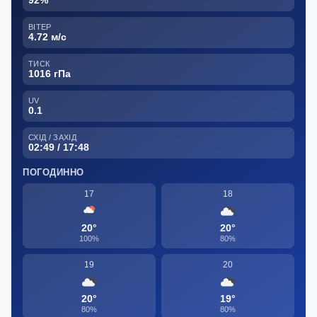
92%
ВІТЕР
4.72 м/с
ТИСК
1016 гПа
UV
0.1
СХІД / ЗАХІД
02:49 / 17:48
ПОГОДИННО
17
18
20°
20°
100%
80%
19
20
20°
19°
80%
80%