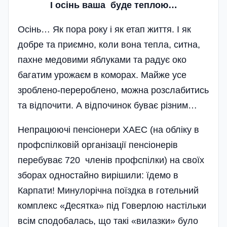
І осінь ваша буде теплою…
Осінь… Як пора року і як етап життя. І як
добре та приємно, коли вона тепла, ситна,
пахне медовими яблуками та радує око
багатим урожаєм в коморах. Майже усе
зроблено-перероблено, можна розслабитись
та відпочити. А відпочинок буває різним…
Непрацюючі пенсіонери ХАЕС (на обліку в
профспілковій організації пенсіонерів
перебуває 720 членів профспілки) на своїх
зборах одностайно вирішили: їдемо в
Карпати! Минулорічна поїздка в готельний
комплекс «Десятка» під Говерлою настільки
всім сподобалась, що такі «вилазки» було