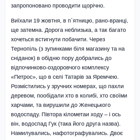
запропоновано проводити щорічно.
Виїхали 19 жовтня, в п`ятницю, рано-вранці,
ще затемна. Дорога неблизька, а так багато
хочеться встигнути побачити. Через
Тернопіль (з зупинками біля магазину та на
сніданок) в обідню пору добрались до
відпочинково-оздоровчого комплексу
«Петрос», що в селі Татарів за Яремчею.
Розмістились у зручних номерах, що пахли
деревом, пообідали хто в колибі, хто своїми
харчами, та вирушили до Женецького
водоспаду. Півтора кілометаи ходу – і ось
він, водоспад Гук (така його друга назва).
Намилувались, нафотографувались. Двоє