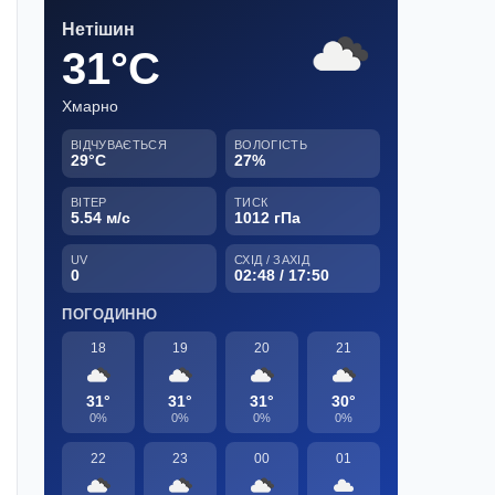
Нетішин
31°C
Хмарно
ВІДЧУВАЄТЬСЯ
ВОЛОГІСТЬ
29°C
27%
ВІТЕР
ТИСК
5.54 м/с
1012 гПа
UV
СХІД / ЗАХІД
0
02:48 / 17:50
ПОГОДИННО
18
19
20
21
31°
31°
31°
30°
0%
0%
0%
0%
22
23
00
01