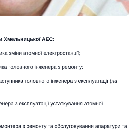
ни Хмельницької АЕС:
а зміни атомної електростанції;
ка головного інженера з ремонту;
тупника головного інженера з експлуатації (
на
нера з експлуатації устаткування атомної
онтера з ремонту та обслуговування апаратури та