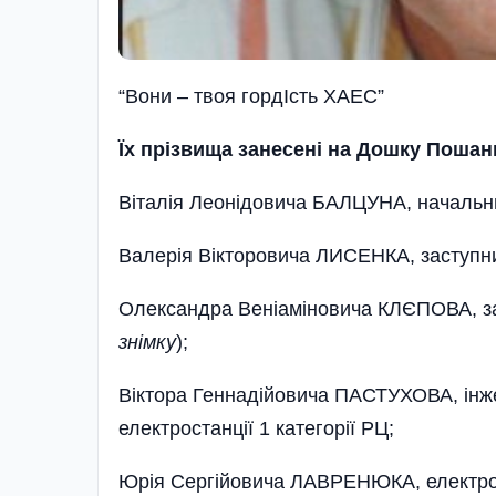
“Вони – твоя гордIсть ХАЕС”
Їх прізвища занесені на Дошку Поша
Віталія Леонідовича БАЛЦУНА, начальник
Валерія Вікторовича ЛИСЕНКА, заступни
Олександра Веніаміновича КЛЄПОВА, зас
знімку
);
Віктора Геннадійовича ПАСТУХОВА, інже
електростанції 1 категорії РЦ;
Юрія Сергійовича ЛАВРЕНЮКА, електром