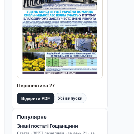
Перспектива 27
Усі випуски
Відкрити PDF
Популярне
Знані постаті Гощанщини
Стаття · 30257 переглядів · за день 21 · за