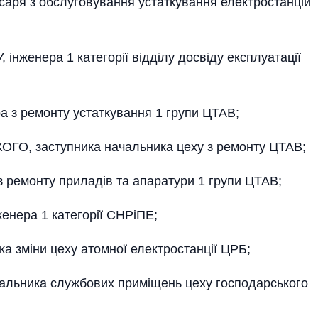
аря з обслуговування устаткування електростанцій
женера 1 категорії відділу досвіду експлуатації
а з ремонту устаткування 1 групи ЦТАВ;
ГО, заступника начальника цеху з ремонту ЦТАВ;
 ремонту приладів та апаратури 1 групи ЦТАВ;
нера 1 категорії СНРіПЕ;
 зміни цеху атомної електростанції ЦРБ;
льника службових приміщень цеху господарського