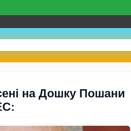
есені на Дошку Пошани
ЕС: