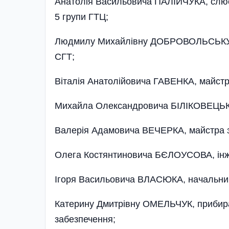
Анатолія Васильовича ПАЛІЙЧУКА, слюс
5 групи ГТЦ;
Людмилу Михайлівну ДОБРОВОЛЬСЬКУ, ін
СГТ;
Віталія Анатолійовича ГАВЕНКА, майстр
Михайла Олександровича БІЛІКОВЕЦЬКО
Валерія Адамовича ВЕЧЕРКА, майстра з
Олега Костянтиновича БЄЛОУСОВА, інже
Ігоря Васильовича ВЛАСЮКА, начальника
Катерину Дмитрівну ОМЕЛЬЧУК, прибира
забезпечення;