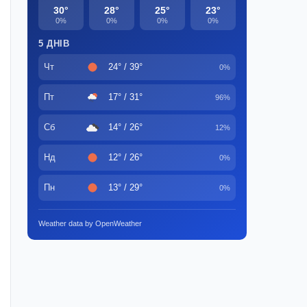
30°
28°
25°
23°
0%
0%
0%
0%
5 ДНІВ
Чт
24° / 39°
0%
Пт
17° / 31°
96%
Сб
14° / 26°
12%
Нд
12° / 26°
0%
Пн
13° / 29°
0%
Weather data by OpenWeather