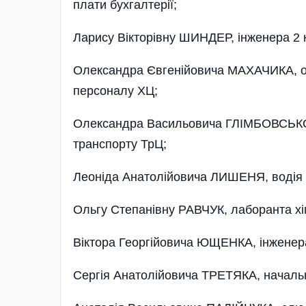
плати бухгалтерії;
Ларису Вікторівну ШИНДЕР, інженера 2 к
Олександра Євгенійовича МАХАЧИКА, о
персоналу ХЦ;
Олександра Васильовича ГЛІМБОВСЬКОГО
транспорту ТрЦ;
Леоніда Анатолійовича ЛИШЕНЯ, водія п
Ольгу Степанівну РАВЧУК, лаборанта хім
Віктора Георгійовича ЮЩЕНКА, інженера-
Сергія Анатолійовича ТРЕТЯКА, начальн