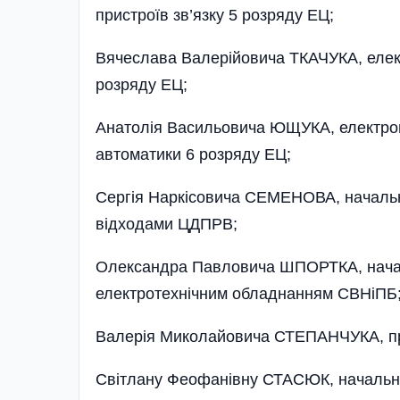
пристроїв зв’язку 5 розряду ЕЦ;
Вячеслава Валерійовича ТКАЧУКА, елек
розряду ЕЦ;
Анатолія Васильовича ЮЩУКА, електром
автоматики 6 розряду ЕЦ;
Сергія Наркісовича СЕМЕНОВА, начальн
відходами ЦДПРВ;
Олександра Павловича ШПОРТКА, началь
електротехнічним обладнанням СВНіПБ
Валерія Миколайовича СТЕПАНЧУКА, про
Світлану Феофанівну СТАСЮК, начальник