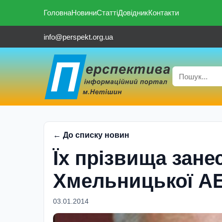
Головна
Новини
Статті
Довідник
Контакти
info@perspekt.org.ua
← До списку новин
Їх прізвища зан
Хмельницької А
03.01.2014