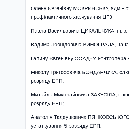
Олену Євгенівну МОКРИНСЬКУ, адміністр
профілактичного харчування ЦГЗ;
Павла Васильовича ЦИКАЛЬЧУКА, інженер
Вадима Леонідовича ВИНОГРАДА, нача
Галину Євгенівну ОСАДЧУ, контролера 
Миколу Григоровича БОНДАРЧУКА, слюса
розряду ЕРП;
Михайла Миколайовича ЗАКУСІЛА, слюса
розряду ЕРП;
Анатолія Тадеушовича ПЯНКОВСЬКОГО, 
устаткування 5 розряду ЕРП;