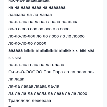
ноо-на-наааааааааа
на-на-нааа-нааа на-наааааа
лаааааа-ла-ла-лаааа
ла-ла-лаааа лаааа лаааа лаалааа
оо-о о ооо ооо оо ооо о о оооо
ло-ло-ло-лол ло ло лооо ло ло лоооо
ло-ло-ло-ло лооол
аааааа-ЫЫЫЫЫЫЫЫЫЫЫыыыы-ыы-ыы-
ыыыы
ла-ла-лааа лаааа лаа-лааа....
О-о-о-О-ООООО Пап Пара ла ла лааа ла-
ла лааа
ла-ла лаааа лаааа ла-ла
Ла-ла ла-ла лалла ла лааа ла ла лооо
Траляляля лёёёёааа