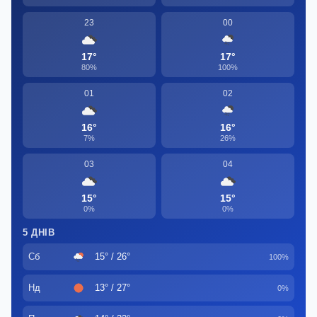
23
00
17°
17°
80%
100%
01
02
16°
16°
7%
26%
03
04
15°
15°
0%
0%
5 ДНІВ
Сб
15° / 26°
100%
Нд
13° / 27°
0%