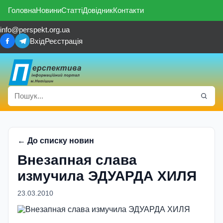
Головна
Новини
Статті
Довідник
Контакти
info@perspekt.org.ua
Вхід
Реєстрація
← До списку новин
Внезапная слава
измучила ЭДУАРДА ХИЛЯ
23.03.2010