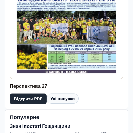
Перспектива 27
Усі випуски
Відкрити PDF
Популярне
Знані постаті Гощанщини