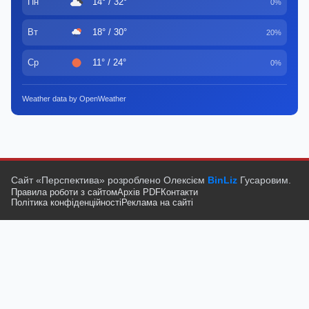
Пн
14° / 32°
0%
Вт
18° / 30°
20%
Ср
11° / 24°
0%
Weather data by OpenWeather
Сайт «Перспектива» розроблено Олексієм
BinLiz
Гусаровим.
Правила роботи з сайтом
Архів PDF
Контакти
Політика конфіденційності
Реклама на сайті