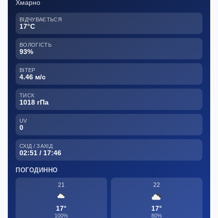
Хмарно
ВІДЧУВАЄТЬСЯ
17°C
ВОЛОГІСТЬ
93%
ВІТЕР
4.46 м/с
ТИСК
1018 гПа
UV
0
СХІД / ЗАХІД
02:51 / 17:46
ПОГОДИННО
21
22
17°
17°
100%
80%