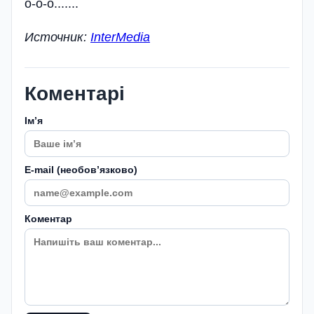
о-о-о.......
Источник:
InterMedia
Коментарі
Імʼя
E-mail (необовʼязково)
Коментар