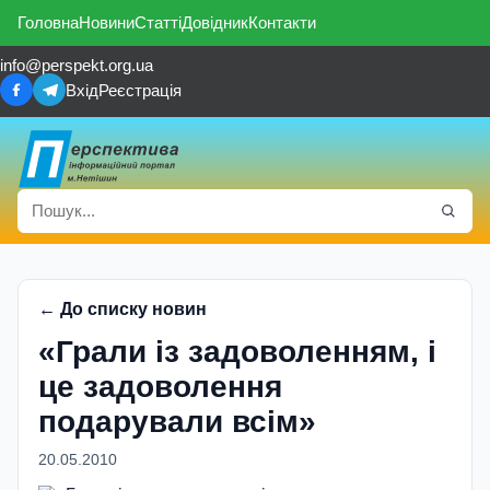
Головна
Новини
Статті
Довідник
Контакти
info@perspekt.org.ua
Вхід
Реєстрація
← До списку новин
«Грали iз задоволенням, i
це задоволення
подарували всiм»
20.05.2010