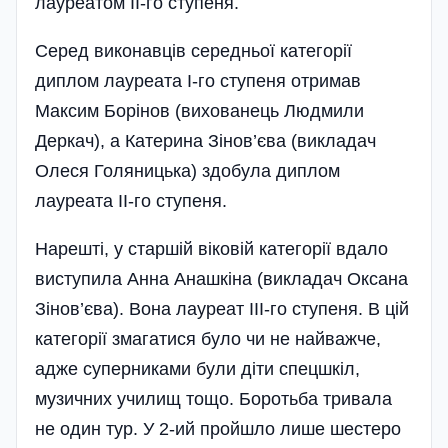
лауреатом II-го ступеня.
Серед виконавців середньої категорії
диплом лауреата I-го ступеня отримав
Максим Борінов (вихованець Людмили
Деркач), а Катерина Зінов’єва (викладач
Олеся Голяницька) здобула диплом
лауреата II-го ступеня.
Нарешті, у старшій віковій категорії вдало
виступила Анна Анашкіна (викладач Оксана
Зінов’єва). Вона лауреат III-го ступеня. В цій
категорії змагатися було чи не найважче,
адже суперниками були діти спецшкіл,
музичних училищ тощо. Боротьба тривала
не один тур. У 2-ий пройшло лише шестеро