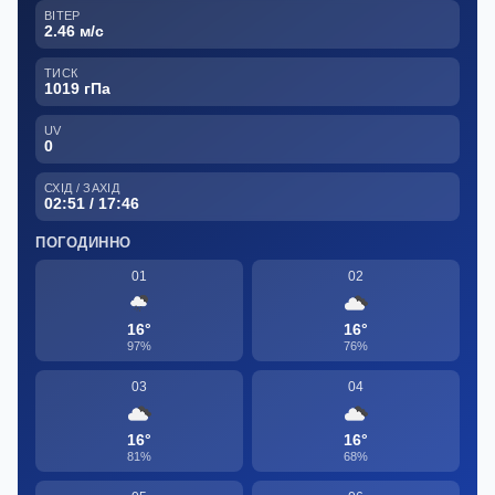
ВІТЕР
2.46 м/с
ТИСК
1019 гПа
UV
0
СХІД / ЗАХІД
02:51 / 17:46
ПОГОДИННО
01
02
16°
16°
97%
76%
03
04
16°
16°
81%
68%