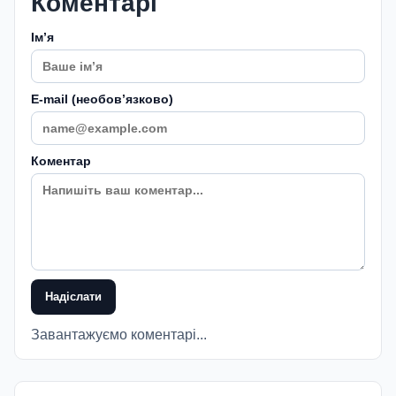
Коментарі
Імʼя
E-mail (необовʼязково)
Коментар
Надіслати
Завантажуємо коментарі...