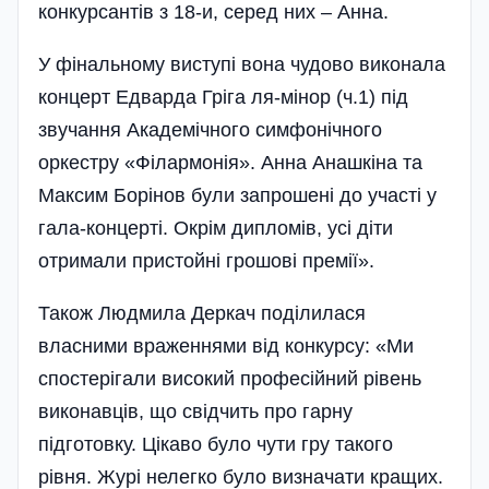
конкурсантів з 18-и, серед них – Анна.
У фінальному виступі вона чудово виконала
концерт Едварда Гріга ля-мінор (ч.1) під
звучання­ Академічного симфонічного
оркестру «Філармо­нія». Анна Анашкіна та
Максим Борінов були запрошені до участі у
гала-концерті. Окрім дипло­мів, усі діти
отримали пристойні грошові премії».
Також Людмила Деркач поділилася
власними враженнями від конкурсу: «Ми
спостерігали високий професійний рівень
виконавців, що свідчить про гарну
підготовку. Цікаво було чути гру такого
рівня. Журі нелегко було визначати кращих.