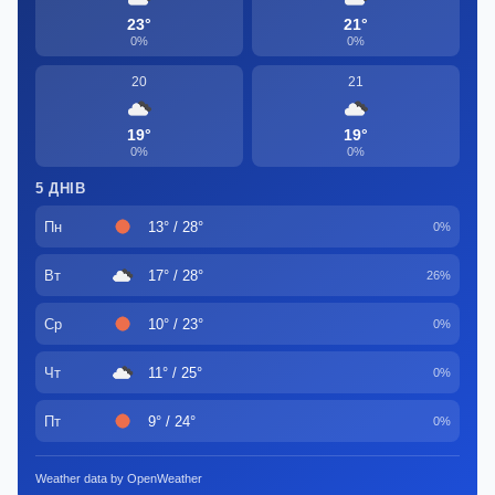
23°
21°
0%
0%
20
21
19°
19°
0%
0%
5 ДНІВ
Пн
13° / 28°
0%
Вт
17° / 28°
26%
Ср
10° / 23°
0%
Чт
11° / 25°
0%
Пт
9° / 24°
0%
Weather data by OpenWeather