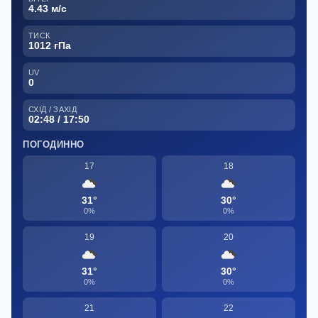
4.43 м/с
ТИСК
1012 гПа
UV
0
СХІД / ЗАХІД
02:48 / 17:50
ПОГОДИННО
17
18
31°
30°
0%
0%
19
20
31°
30°
0%
0%
21
22