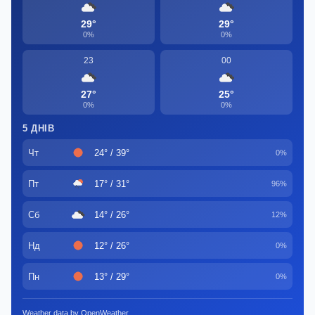
29°
29°
0%
0%
23
00
27°
25°
0%
0%
5 ДНІВ
Чт
24° / 39°
0%
Пт
17° / 31°
96%
Сб
14° / 26°
12%
Нд
12° / 26°
0%
Пн
13° / 29°
0%
Weather data by OpenWeather