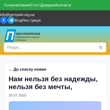
Головна
Новини
Статті
Довідник
Контакти
info@perspekt.org.ua
Вхід
Реєстрація
← До списку новин
Нам нельзя без надежды,
нельзя без мечты,
28.07.2010