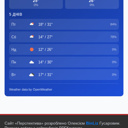
25°
26°
0%
0%
5 ДНІВ
Пт
18° / 31°
84%
Сб
14° / 27°
78%
Нд
12° / 26°
0%
Пн
14° / 30°
0%
Вт
17° / 31°
0%
Weather data by OpenWeather
Сайт «Перспектива» розроблено Олексієм
BinLiz
Гусаровим.