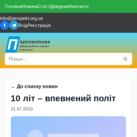
Головна
Новини
Статті
Довідник
Контакти
info@perspekt.org.ua
Вхід
Реєстрація
← До списку новин
10 літ – впевнений політ
31.07.2010