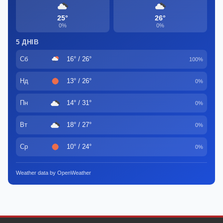
25°
26°
0%
0%
5 ДНІВ
Сб
16° / 26°
100%
Нд
13° / 26°
0%
Пн
14° / 31°
0%
Вт
18° / 27°
0%
Ср
10° / 24°
0%
Weather data by OpenWeather