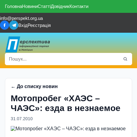
Головна
Новини
Статті
Довідник
Контакти
info@perspekt.org.ua
Вхід
Реєстрація
← До списку новин
Мотопробег «ХАЭС –
ЧАЭС»: езда в незнаемое
31.07.2010