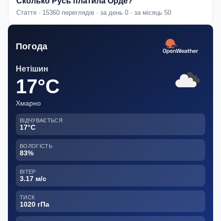
Сколько Русь платила Орде?
Стаття · 15360 переглядів · за день 0 · за місяць 50
Погода
Нетішин
17°C
Хмарно
ВІДЧУВАЄТЬСЯ
17°C
ВОЛОГІСТЬ
83%
ВІТЕР
3.17 м/с
ТИСК
1020 гПа