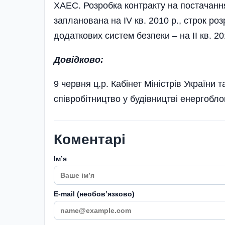
ХАЕС. Розробка контракту на постачан
запланована на IV кв. 2010 р., строк ро
додаткових систем безпеки – на II кв. 20
Довідково:
9 червня ц.р. Кабінет Міністрів Україн
співробітництво у буді­вництві енергоб
Коментарі
Імʼя
E-mail (необовʼязково)