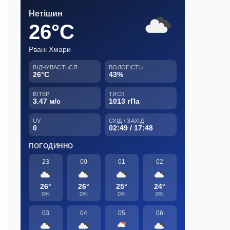
Нетішин
26°C
Рвані Хмари
ВІДЧУВАЄТЬСЯ
ВОЛОГІСТЬ
26°C
43%
ВІТЕР
ТИСК
3.47 м/с
1013 гПа
UV
СХІД / ЗАХІД
0
02:49 / 17:48
ПОГОДИННО
23
00
01
02
26°
26°
25°
24°
0%
0%
0%
0%
03
04
05
06