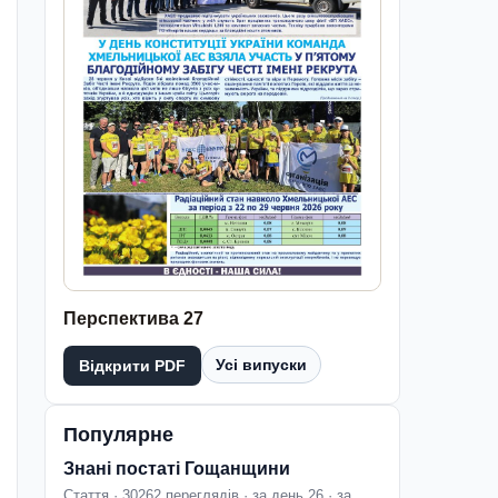
Перспектива 27
Усі випуски
Відкрити PDF
Популярне
Знані постаті Гощанщини
Стаття · 30262 переглядів · за день 26 · за