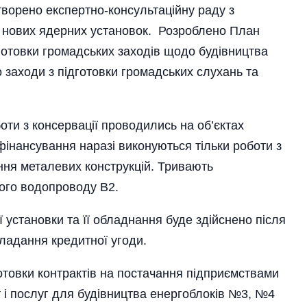
ворено експертно-консультаційну раду з
я нових ядерних установок. Розроблено План
готовки громадських заходів щодо будівництва
заходи з підготовки громадських слухань та
ти з консервації проводились на об’єктах
фінансування наразі виконуються тільки роботи з
ння металевих конструкцій. Тривають
ого водопроводу В2.
 установки та її обладнання буде здійснено після
кладання кредитної угоди.
отовки контрактів на постачання підприємствами
т і послуг для будівництва енергоблоків №3, №4