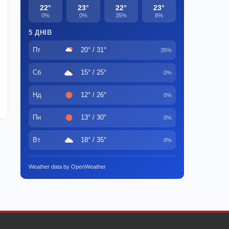
22°
23°
22°
23°
0%
0%
35%
8%
5 ДНІВ
Пт
20° / 31°
35%
Сб
15° / 25°
0%
Нд
12° / 26°
0%
Пн
13° / 30°
0%
Вт
18° / 35°
0%
Weather data by OpenWeather