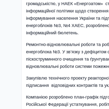
громадськістю, у НАЕК «Енергоатом» ст
інформаційної політики щодо створенн
інформування населення України та під
енергоблоків №3, №4 ХАЕС, розроблено 
інформаційний бюлетень.
Ремонтно-відновлювальні роботи та робо
енергоблока №3. У зв’язку з дефіцитом 
піскоструминного очищення та ґрунтува
відновлювальні роботи системи пожежн
Закупівлю технічного проекту реакторної
підписання відповідних контрактів та у
Компанією розроблено план-графік підг
Російської Федерації устаткування, робі