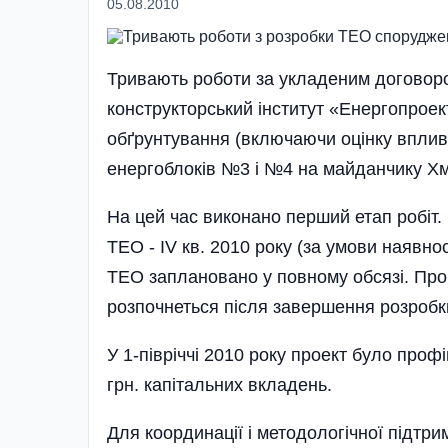
05.08.2010
Тривають роботи за укладеним договоро
конструкторський інститут «Енергопроект
обґрунтування (включаючи оці­нку впли
енергоблоків №3 і №4 на майданчику Х
На цей час виконано перший етап робіт.
ТЕО - IV кв. 2010 року (за умови наявно
ТЕО заплановано у повному обсязі. Про
розпочнеться після завершення розробк
У 1-півріччі 2010 року проект було проф
грн. капітальних вкладень.
Для координації і методологічної підтри