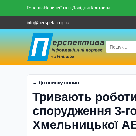
Головна
Новини
Статті
Довідник
Контакти
info@perspekt.org.ua
← До списку новин
Тривають роботи
спорудження 3-го
Хмельницької А