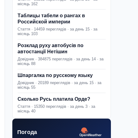
місяць 162
Таблицы табели о рангах в
Российской империи
Стаття · 14459 переглядів · за день 15 · за
місяць 103
Розклад руху автобусів по
автостанції Нетішин
Довідник · 384875 переглядів · за день 14 · за
місяць 88
Шпаргалка по русскому языку
Довідник · 20189 переглядів · за день 15 · за
місяць 55
Сколько Русь платила Орде?
Стаття · 15350 переглядів · за день 3 · за
місяць 40
Погода