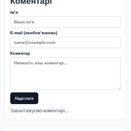
Коментарі
Імʼя
E-mail (необовʼязково)
Коментар
Надіслати
Завантажуємо коментарі...