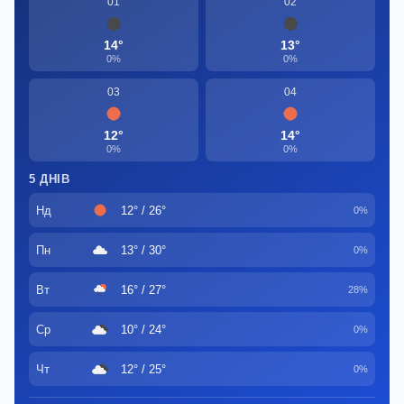
01
02
14°
13°
0%
0%
03
04
12°
14°
0%
0%
5 ДНІВ
Нд
12° / 26°
0%
Пн
13° / 30°
0%
Вт
16° / 27°
28%
Ср
10° / 24°
0%
Чт
12° / 25°
0%