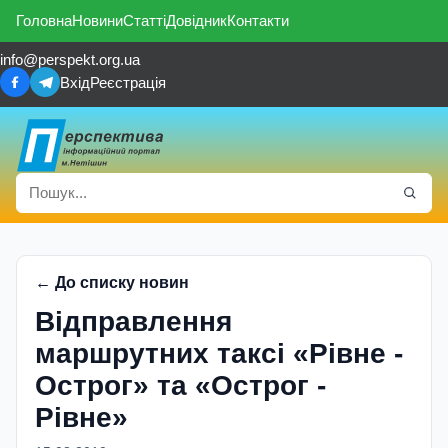
Головна
Новини
Статті
Довідник
Контакти
info@perspekt.org.ua
Вхід
Реєстрація
← До списку новин
Відправлення
маршрутних таксі «Рівне -
Острог» та «Острог -
Рівне»