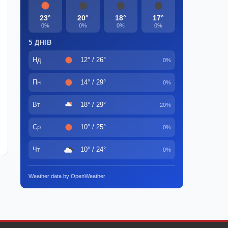
23°
20°
18°
17°
0%
0%
0%
0%
5 ДНІВ
Нд
12° / 26°
0%
Пн
14° / 29°
0%
Вт
18° / 29°
20%
Ср
10° / 25°
0%
Чт
10° / 24°
0%
Weather data by OpenWeather