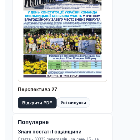
Перспектива 27
Усі випуски
Відкрити PDF
Популярне
Знані постаті Гощанщини
Стаття · 30332 переглядів · за день 15 · за