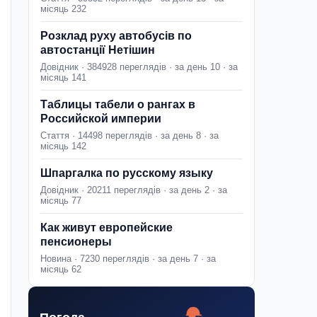
місяць 232
Розклад руху автобусів по
автостанції Нетішин
Довідник · 384928 переглядів · за день 10 · за
місяць 141
Таблицы табели о рангах в
Российской империи
Стаття · 14498 переглядів · за день 8 · за
місяць 142
Шпаргалка по русскому языку
Довідник · 20211 переглядів · за день 2 · за
місяць 77
Как живут европейские
пенсионеры
Новина · 7230 переглядів · за день 7 · за
місяць 62