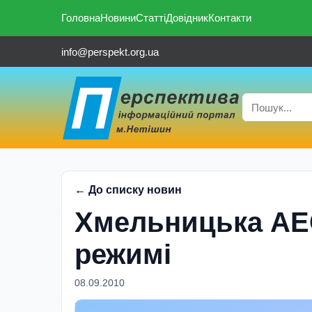
Головна
Новини
Статті
Довідник
Контакти
info@perspekt.org.ua
← До списку новин
Хмельницька АЕ
режимі
08.09.2010