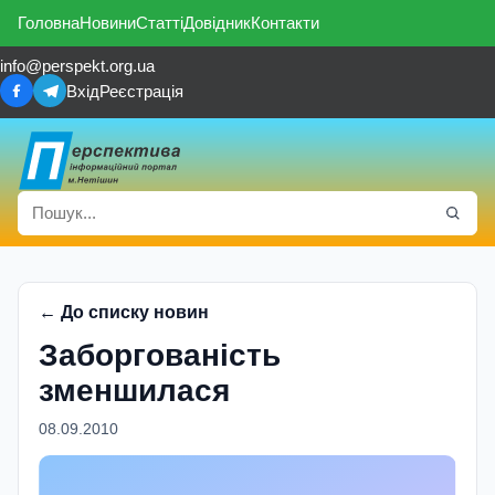
Головна
Новини
Статті
Довідник
Контакти
info@perspekt.org.ua
Вхід
Реєстрація
← До списку новин
Заборгованість
зменшилася
08.09.2010