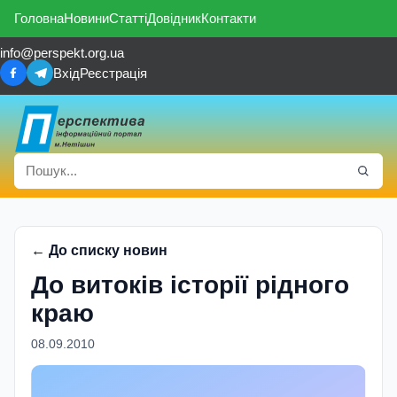
Головна
Новини
Статті
Довідник
Контакти
info@perspekt.org.ua
Вхід
Реєстрація
← До списку новин
До витоків історії рідного
краю
08.09.2010