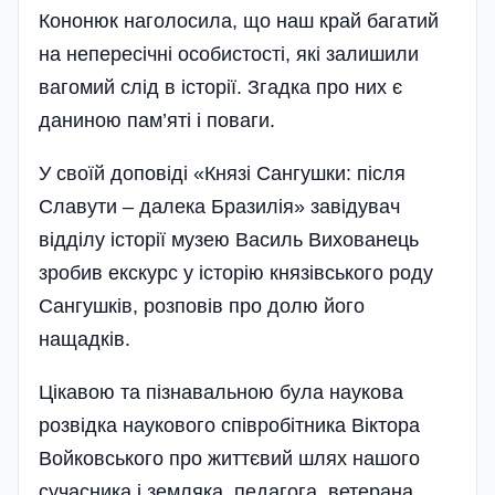
Кононюк наголосила, що наш край багатий
на непересічні особистості, які залишили
вагомий слід в історії. Згадка про них є
даниною пам’яті і поваги.
У своїй доповіді «Князі Сангушки: після
Славути – далека Бразилія» завідувач
відділу історії музею Василь Вихованець
зробив екскурс у історію князівського роду
Сангушків, розповів про долю його
нащадків.
Цікавою та пізнавальною була наукова
розвідка наукового співробітника Віктора
Войковського про життєвий шлях нашого
сучасника і земляка, педагога, ветерана