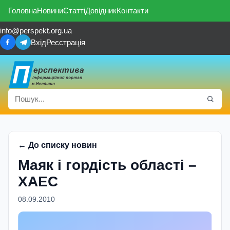
Головна
Новини
Статті
Довідник
Контакти
info@perspekt.org.ua
Вхід
Реєстрація
← До списку новин
Маяк і гордість області –
ХАЕС
08.09.2010