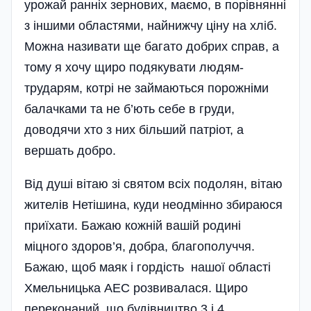
урожай ранніх зернових, маємо, в порівнянні
з іншими областями, найнижчу ціну на хліб.
Можна­ називати ще багато добрих справ, а
тому я хочу щиро подякувати людям­-
трударям, котрі не займаються порожніми
балачками та не б’ють себе в груди,
доводячи хто з них більший патріот, а
вершать добро.
Від душі вітаю зі святом всіх подолян, вітаю
жителів Нетішина, куди неодмінно збираюся
приїхати. Бажаю кожній вашій родині
міцного здоров’я, добра, благополуччя.
Бажаю, щоб маяк і гордість нашої області
Хмельницька АЕС розвивалася. Щиро
переконаний, що будівництво 3 і 4