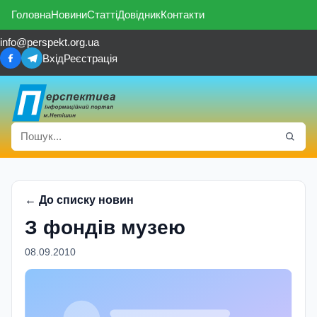
Головна
Новини
Статті
Довідник
Контакти
info@perspekt.org.ua
Вхід
Реєстрація
← До списку новин
З фондiв музею
08.09.2010