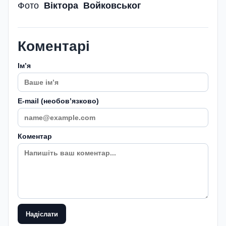
Фото
Віктора Войковськог
Коментарі
Імʼя
E-mail (необовʼязково)
Коментар
Надіслати