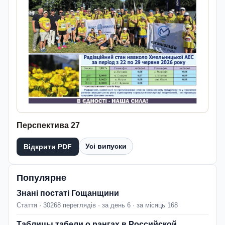
Перспектива 27
Усі випуски
Відкрити PDF
Популярне
Знані постаті Гощанщини
Стаття · 30268 переглядів · за день 6 · за місяць 168
Таблицы табели о рангах в Российской