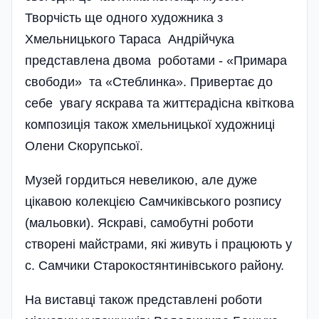
Творчість ще одного худо­жника з
Хмельницького Тараса Андрійчука
представлена двома роботами - «Примара
свободи» та «Стеблинка». Привертає до
себе увагу яскрава та життєрадісна квіткова
композиція також хме­ль­ницької ху­до­жниці
Олени Скорупської.
Музей горди­ться невеликою, але дуже
цікавою колекцією Сам­чиків­ського розпису
(мальовки). Яскраві, самобутні роботи
створені майстрами, які живуть і працюють у
с. Самчики Старокостянтинівського району.
На виставці також представлені роботи