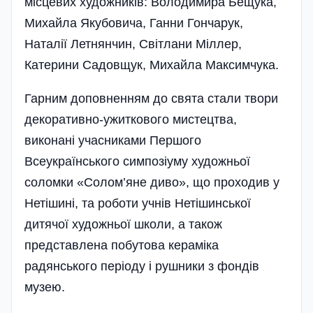
місцевих художників: Володимира Бещука,
Михайла Якубовича, Ганни Гончарук,
Наталії Летнянчин, Світлани Міллер,
Катерини Садовщук, Михайла Максимчука.
Гарним доповненням до свята стали твори
декоративно-ужиткового мистецтва,
виконані учасниками Першого
Всеукраїнського симпозіуму художньої
соломки «Солом’яне диво», що проходив у
Нетішині, та роботи учнів Нетішинської
дитячої художньої школи, а також
представлена побутова кераміка
радянського періоду і рушники з фондів
музею.