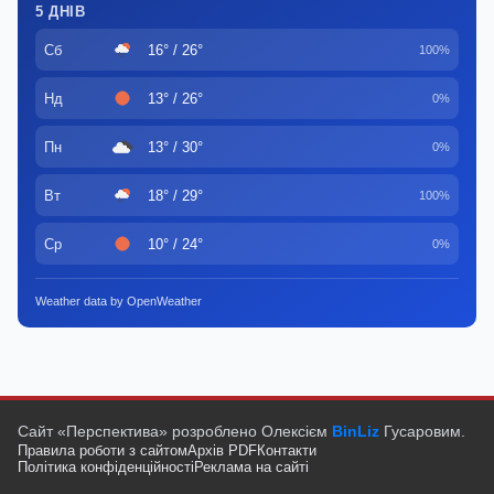
5 ДНІВ
Сб
16° / 26°
100%
Нд
13° / 26°
0%
Пн
13° / 30°
0%
Вт
18° / 29°
100%
Ср
10° / 24°
0%
Weather data by OpenWeather
Сайт «Перспектива» розроблено Олексієм
BinLiz
Гусаровим.
Правила роботи з сайтом
Архів PDF
Контакти
Політика конфіденційності
Реклама на сайті