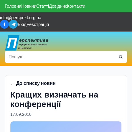
Головна
Новини
Статті
Довідник
Контакти
info@perspekt.org.ua
Вхід
Реєстрація
← До списку новин
Кращих визначать на
конференції
17.09.2010