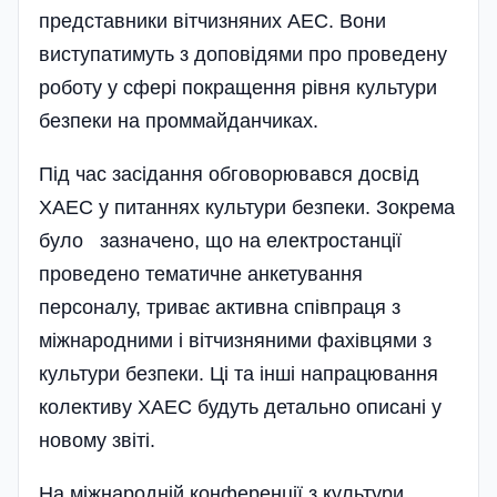
представники вітчизняних АЕС. Вони
виступатимуть з доповідями про проведену
роботу у сфері покращення рівня культури
безпеки на проммайданчиках.
Під час засідання обговорювався досвід
ХАЕС у питаннях культури без­пеки. Зокрема
було зазначено, що на елек­тростанції
проведено тематичне анкетування
персоналу, триває акти­вна співпраця з
міжнародними і вітчизняними фахівцями з
культури безпеки. Ці та інші напрацювання
колективу ХАЕС будуть детально описані у
новому звіті.
На міжнародній конференції з куль­тури