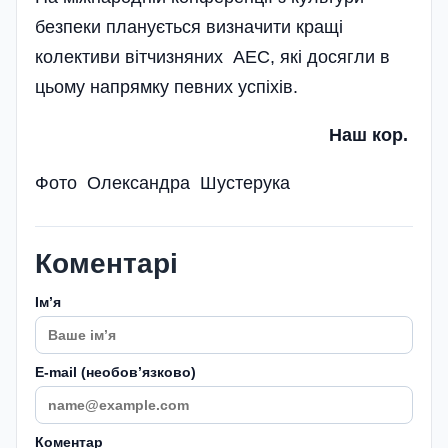
безпеки планується визначити кращі
колективи віт­чизняних АЕС, які досягли в
цьому напрямку певних успіхів.
Наш кор.
Фото Олександра Шустерука
Коментарі
Імʼя
E-mail (необовʼязково)
Коментар