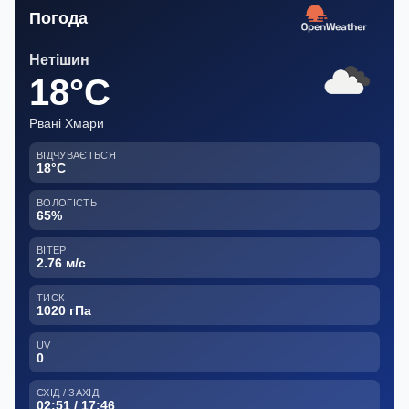
Погода
Нетішин
18°C
Рвані Хмари
ВІДЧУВАЄТЬСЯ
18°C
ВОЛОГІСТЬ
65%
ВІТЕР
2.76 м/с
ТИСК
1020 гПа
UV
0
СХІД / ЗАХІД
02:51 / 17:46