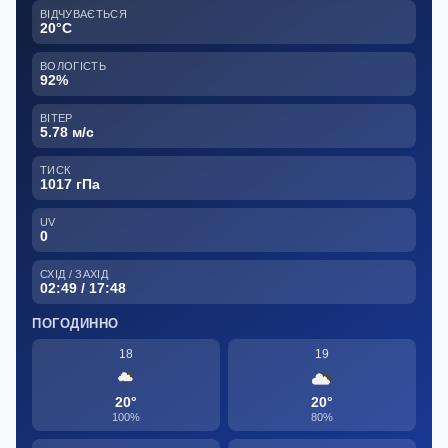
ВІДЧУВАЄТЬСЯ
20°C
ВОЛОГІСТЬ
92%
ВІТЕР
5.78 м/с
ТИСК
1017 гПа
UV
0
СХІД / ЗАХІД
02:49 / 17:48
ПОГОДИННО
18
19
20°
20°
100%
80%