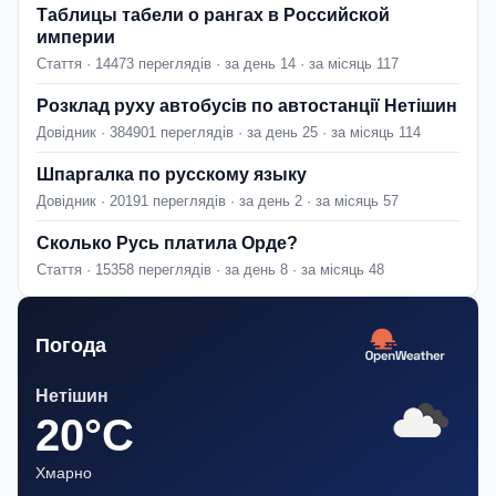
Таблицы табели о рангах в Российской
империи
Стаття · 14473 переглядів · за день 14 · за місяць 117
Розклад руху автобусів по автостанції Нетішин
Довідник · 384901 переглядів · за день 25 · за місяць 114
Шпаргалка по русскому языку
Довідник · 20191 переглядів · за день 2 · за місяць 57
Сколько Русь платила Орде?
Стаття · 15358 переглядів · за день 8 · за місяць 48
Погода
Нетішин
20°C
Хмарно