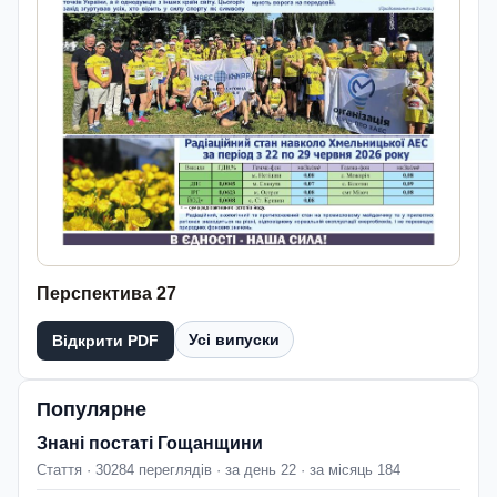
Перспектива 27
Усі випуски
Відкрити PDF
Популярне
Знані постаті Гощанщини
Стаття · 30284 переглядів · за день 22 · за місяць 184