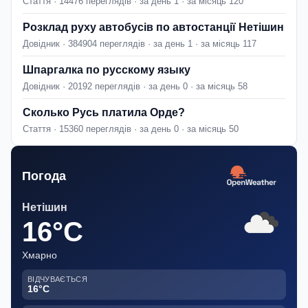
Стаття · 14476 переглядів · за день 1 · за місяць 120
Розклад руху автобусів по автостанції Нетішин
Довідник · 384904 переглядів · за день 1 · за місяць 117
Шпаргалка по русскому языку
Довідник · 20192 переглядів · за день 0 · за місяць 58
Сколько Русь платила Орде?
Стаття · 15360 переглядів · за день 0 · за місяць 50
Погода
Нетішин
16°C
Хмарно
ВІДЧУВАЄТЬСЯ
16°C