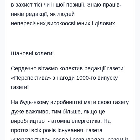
в захист тієї чи іншої позиції. Знаю праців­
ників редакції, як лю­дей
непересічних,високоосвічених і ділови­х.
Шановні колеги!
Сердечно вітаємо колектив редакції газети
«Перспектива» з нагоди 1000-го випуску
газети!
На будь-якому виробництві мати свою газету
дуже важливо, тим більше, якщо це
виробництво - атомна енергетика. На
протязі всіх років існування газета
«Перспектива» росла і розвивалась разом із