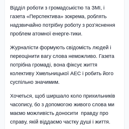
Відділ роботи з громад­ськістю та ЗМІ, і
газета «Перспе­ктива» зокрема, роб­лять
надзвичайно потрібну роботу з роз’яснення
проблем атомної енерге-тики.
Журналісти формують сві­домість людей і
переоцінити вагу слова неможливо. Газета
потрібна громаді, вона фіксує життя
колективу Хмельницької АЕС і робить його
суспільно значимим.
Хочеться, щоб ширшало коло прихильників
часопису, бо з допомогою живого слова ми
маємо можливість доносити правду про
справу, якій віддаємо частку душі і життя.