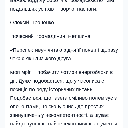
Бажаю відділу роботи з громадськістю і ЗМІ
подальших успіхів і творчої наснаги.
Олексій Троценко,
почесний громадянин Нетішина,
«Перспективу» читаю з дня її появи і щоразу
чекаю як близького друга.
Моя мрія – побачити чотири енер­го­блоки­ в
дії. Дуже подобається, що у часописа є
позиція по ряду історичних питань.
Подобається, що газета сміливо полемізує з
опонентами, не скочу­ючись до простих
звинувачень у не­­ком­­петен­т­ності, а шукає
найдос­ту­п­ніші і найперекон­ливіші аргу­менти