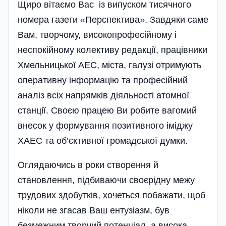
Щиро вітаємо Вас із випуском тисячного
номера газети «Перспектива». Завдяки саме
Вам, творчому, високопрофесійному і
неспокійному колективу редакції, працівники
Хмельницької АЕС, міста, галузі отримують
оперативну інформацію та професійний
аналіз всіх напрямків діяльності атомної
станції. Своєю працею Ви робите вагомий
внесок у формування позитивного іміджу
ХАЕС та об’єктивної громадської думки.
Оглядаючись в роки створення й
становлення, підбиваючи своєрідну межу
трудових здобутків, хочеться побажати, щоб
ніколи не згасав Ваш ентузіазм, був
безмежним творчий потен­ціал, а висока