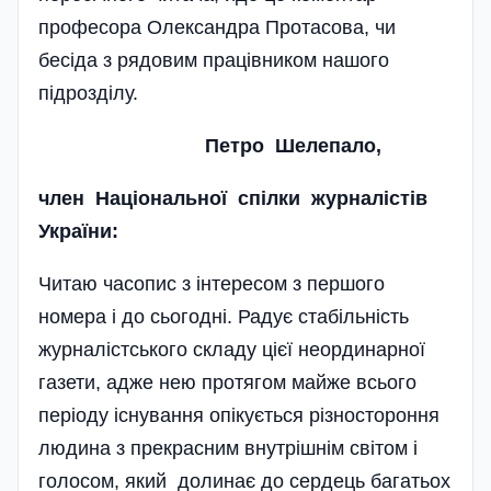
професора Олександра Протасова, чи
бесіда з рядовим працівником нашого
підрозділу.
Петро Шелепало,
член Національної спілки журналістів
України:
Читаю часопис з інтересом з першого
номера і до сьогодні. Радує ста­бі­льність
журналістського складу цієї неординарної
газети, адже нею протягом майже всього
періоду існування опі­ку­ється різно­стороння
людина з прекрас­ним внутрішнім світом і
голосом, який долинає до сердець багатьох