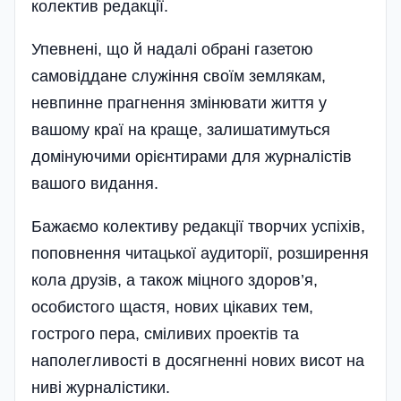
колектив редакції.
Упевнені, що й надалі обрані газетою
самовіддане служіння своїм землякам,
невпинне прагнення змінювати життя у
вашому краї на краще, залишатимуться
домінуючими орі­єнтирами для журналістів
вашого видання.
Бажаємо колективу редакції творчих успіхів,
поповнення читацької аудиторії, розширення
кола друзів, а також міцного здоров’я,
особистого щастя, нових цікавих тем,
гострого пера, сміливих проектів та
наполегливості в досягненні нових висот на
ниві журналістики.