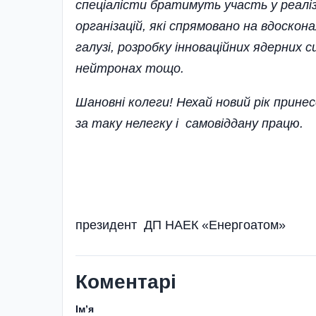
спеціалісти брати­муть участь у реалі
організацій, які спрямовано на вдоскон
галузі, розробку іннова­ційних ядерних
нейтронах тощо.
Шановні колеги! Нехай новий рік принес
за таку нелегку і самовіддану працю.
президент ДП НАЕК «Енергоатом»
Коментарі
Імʼя