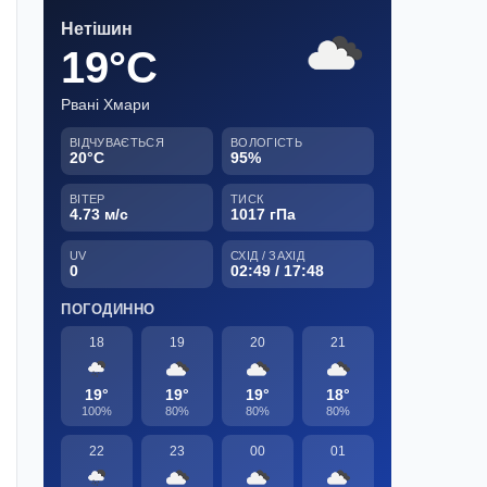
Нетішин
19°C
Рвані Хмари
ВІДЧУВАЄТЬСЯ
ВОЛОГІСТЬ
20°C
95%
ВІТЕР
ТИСК
4.73 м/с
1017 гПа
UV
СХІД / ЗАХІД
0
02:49 / 17:48
ПОГОДИННО
18
19
20
21
19°
19°
19°
18°
100%
80%
80%
80%
22
23
00
01