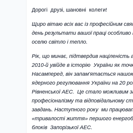
Дорогi друзi, шановнi колеги!
Щиро вітаю всіх вас із професійним св
день результати вашої праці особливо 
оселю світло і тепло.
Рік, що минає, підтвердив наці­леність
2010-й увійде в історію України як точк
Насамперед, він запам’ятається нашо
ядерного регу­лювання України на 20 р
Рівненської АЕС. Це стало можливим з
професіоналізму та відповіда­льному 
завдань. Наступного року ми працюва
«тривалості життя» першого енергобл
блоків Запорізької АЕС.