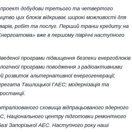
 проект добудови третього та четвертого
ицтво цих блоків відкриває широкі можливості для
оварів, робіт та послуг. Перший транш кредиту на
о «Енерго­атома» вже в першому півріччі наступного
в Зведеної програми підвищення безпеки енергоблоків
ологічної програми поводження з радіоактивними
ий розвиток альтернативної енергогенерації;
грегата Ташлицької ГАЕС; модернізація та
ростанції.
тралізованого схо­вища відпрацьованого ядерного
ЕС, Національного центру підготовки ремонтного
базі Запорізької АЕС. Наступного року наші