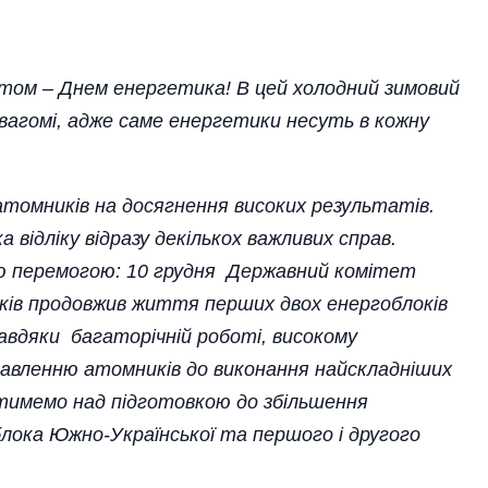
ятом – Днем енергетика! В цей холодний зимовий
вагомі, адже саме енергетики несуть в кожну
 атомників на досягнення високих результатів.
а відліку відразу декількох важливих справ.
ю перемогою: 10 грудня Державний комітет
оків продовжив життя перших двох енергоблоків
авдяки багаторічній роботі, високому
ставленню атомників до виконання найскладніших
тимемо над підготовкою до збільшення
ока Южно-Української та першого і другого