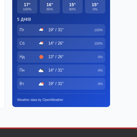
17°
16°
15°
15°
100%
80%
80%
0%
5 ДНІВ
Пт
19° / 31°
100%
Сб
14° / 26°
100%
Нд
13° / 26°
0%
Пн
14° / 31°
0%
Вт
19° / 31°
0%
Weather data by OpenWeather