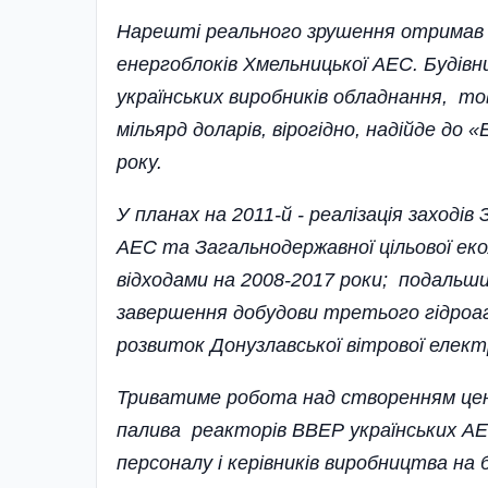
Нарешті реального зрушення отримав
енергоблоків Хмельницької АЕС. Будівн
україн­ських виробників обладнання, т
міль­ярд доларів, вірогідно, на­дійде д
року.
У планах на 2011-й - реалізація­ заході
АЕС та Загальнодер­жавної цільової ек
відходами на 2008-2017 роки; подальш
завершення добудови тре­тього гідроа
розвиток Донузлавської вітрової елект
Триватиме робота над створенням цен
палива реакторів ВВЕР україн­ських А
персоналу і керівників виробництва на 