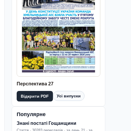
Перспектива 27
Усі випуски
Відкрити PDF
Популярне
Знані постаті Гощанщини
Стаття · 30283 переглядів · за день 21 · за