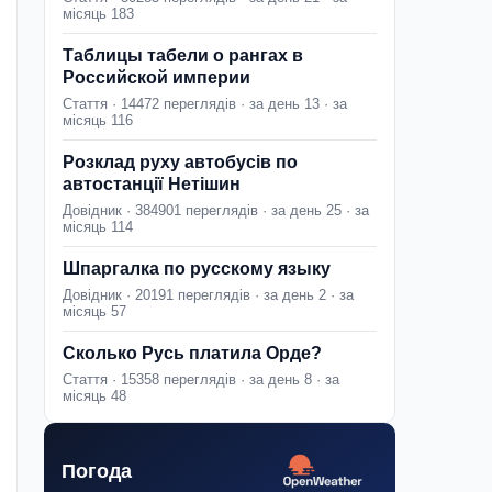
місяць 183
Таблицы табели о рангах в
Российской империи
Стаття · 14472 переглядів · за день 13 · за
місяць 116
Розклад руху автобусів по
автостанції Нетішин
Довідник · 384901 переглядів · за день 25 · за
місяць 114
Шпаргалка по русскому языку
Довідник · 20191 переглядів · за день 2 · за
місяць 57
Сколько Русь платила Орде?
Стаття · 15358 переглядів · за день 8 · за
місяць 48
Погода