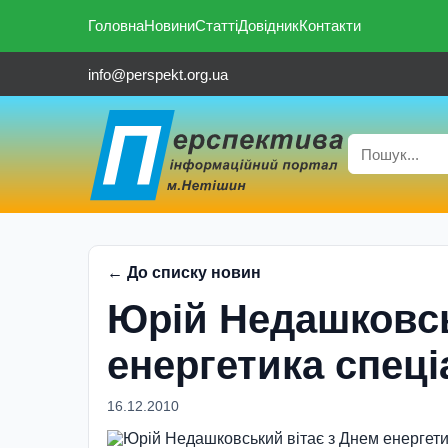
Головна
Новини
Статті
Довідник
Контакти
info@perspekt.org.ua
← До списку новин
Юрій Недашковсь
енергетика спеці
16.12.2010