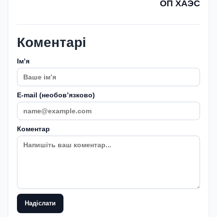
ОП ХАЭС
Коментарі
Імʼя
E-mail (необовʼязково)
Коментар
Надіслати