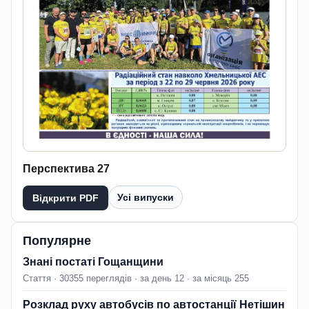
Перспектива 27
Усі випуски
Відкрити PDF
Популярне
Знані постаті Гощанщини
Стаття · 30355 переглядів · за день 12 · за місяць 255
Розклад руху автобусів по автостанції Нетішин