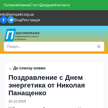
Головна
Новини
Статті
Довідник
Контакти
info@perspekt.org.ua
Вхід
Реєстрація
← До списку новин
Поздравление с Днем
энергетика от Николая
Панащенко
16.12.2010