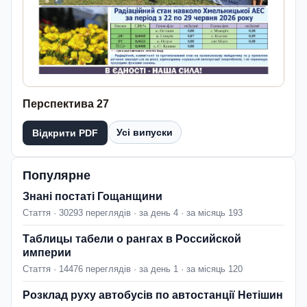
Перспектива 27
Усі випуски
Відкрити PDF
Популярне
Знані постаті Гощанщини
Стаття · 30293 переглядів · за день 4 · за місяць 193
Таблицы табели о рангах в Российской
империи
Стаття · 14476 переглядів · за день 1 · за місяць 120
Розклад руху автобусів по автостанції Нетішин