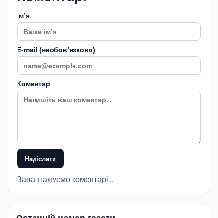
Імʼя
E-mail (необовʼязково)
Коментар
Надіслати
Завантажуємо коментарі...