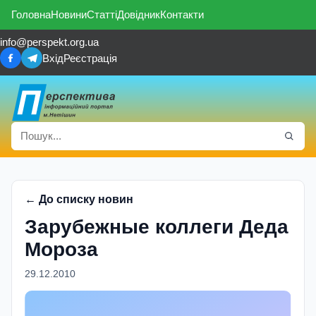
Головна
Новини
Статті
Довідник
Контакти
info@perspekt.org.ua
Вхід
Реєстрація
← До списку новин
Зарубежные коллеги Деда
Мороза
29.12.2010