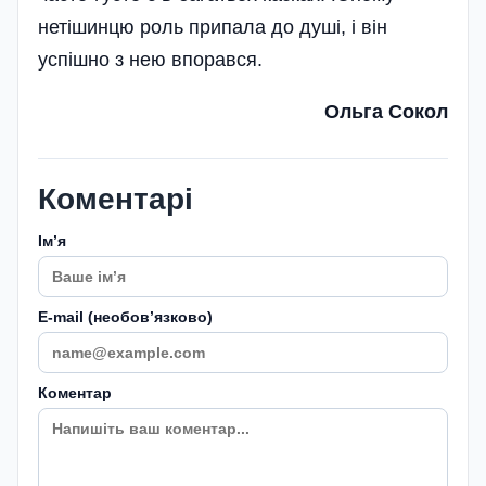
нетішинцю роль припала до душі, і він
успішно з нею впорався.
Ольга Сокол
Коментарі
Імʼя
E-mail (необовʼязково)
Коментар