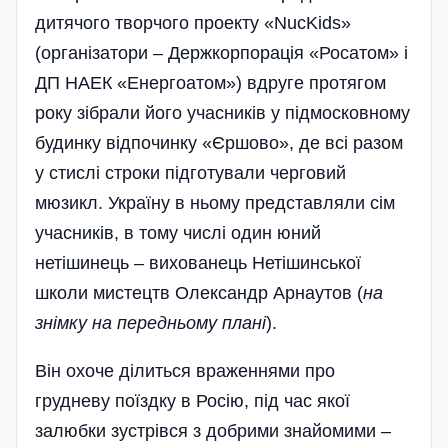
дитячого творчого проекту «NucKids»
(організатори – Держкорпорація «Росатом» і
ДП НАЕК «Енергоатом») вдруге протягом
року зібрали його учасників у підмосковному
будинку відпочинку «Єршово», де всі разом
у стислі строки підготували черговий
мюзикл. Україну в ньому представляли сім
учасників, в тому числі один юний
нетішинець – вихованець Нетішинської
школи мистецтв Олександр Арнаутов (
на
знімку на передньому плані
).
Він охоче ділиться враженнями про
грудневу поїздку в Росію, під час якої
залюбки зустрівся з добрими знайомими –