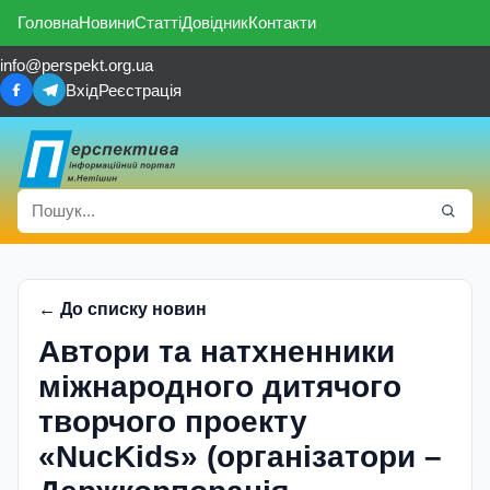
Головна
Новини
Статті
Довідник
Контакти
info@perspekt.org.ua
Вхід
Реєстрація
← До списку новин
Автори та натхненники
міжнародного дитячого
творчого проекту
«NucKids» (організатори –