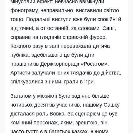
мінусовий ефект: невчасно ввімкнули
фонограму, неправильно виставили світло
тощо. Подальші виступи вже були спокійні й
відточені, а от останній, за словами Саші,
справив на глядачів справжній фурор.
Кожного разу в залі переважала дитяча
публіка, здебільшого це були діти
працівників Держкорпорації «Росатом».
Артисти залучали юних глядачів до дійства,
спілкувалися з ними, грали в ігри.
Загалом у мюзиклі було задіяно більше
чотирьох десятків учасників, нашому Сашку
дісталася роль Вовка. За сценарієм це був
комічний персонаж, яким, зрештою, він
часто-густо є в багатьох казках. Юному