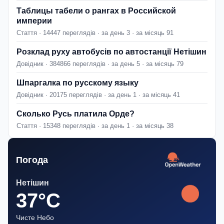
Таблицы табели о рангах в Российской
империи
Стаття · 14447 переглядів · за день 3 · за місяць 91
Розклад руху автобусів по автостанції Нетішин
Довідник · 384866 переглядів · за день 5 · за місяць 79
Шпаргалка по русскому языку
Довідник · 20175 переглядів · за день 1 · за місяць 41
Сколько Русь платила Орде?
Стаття · 15348 переглядів · за день 1 · за місяць 38
Погода
Нетішин
37°C
Чисте Небо