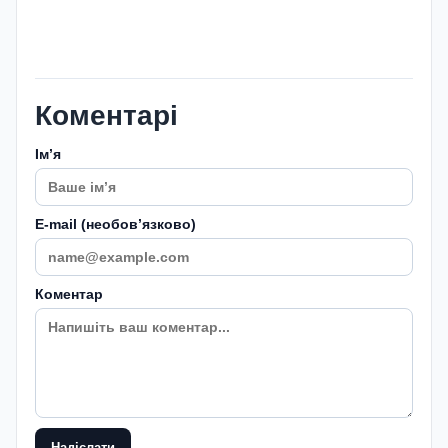
Коментарі
Імʼя
E-mail (необовʼязково)
Коментар
Надіслати