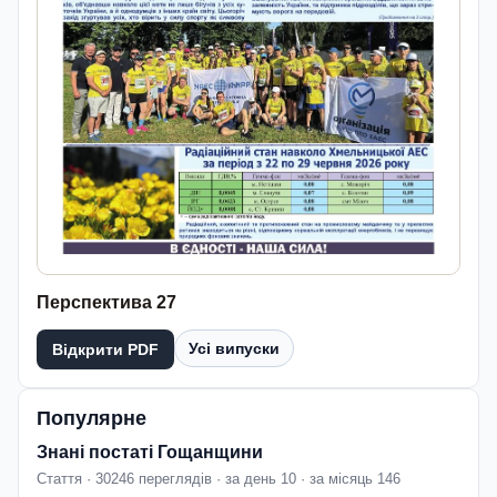
Перспектива 27
Усі випуски
Відкрити PDF
Популярне
Знані постаті Гощанщини
Стаття · 30246 переглядів · за день 10 · за місяць 146