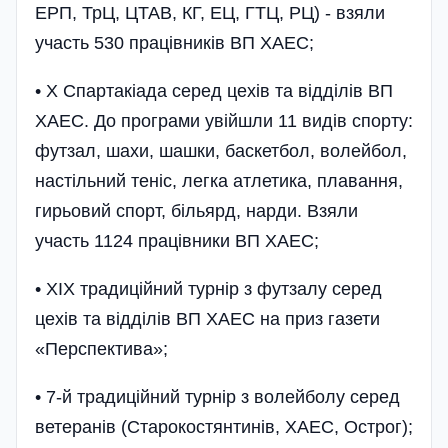
ЕРП, ТрЦ, ЦТАВ, КГ, ЕЦ, ГТЦ, РЦ) - взяли
участь 530 працівників ВП ХАЕС;
• X Спартакіада серед цехів та відділів ВП
ХАЕС. До програми увійшли 11 видів спорту:
футзал, шахи, шашки, баскетбол, волейбол,
настільний теніс, легка атлетика, плавання,
гирьовий спорт, більярд, нарди. Взяли
участь 1124 працівники ВП ХАЕС;
• XIX традиці­йний турнір з футзалу серед
цехів та відділів ВП ХАЕС на приз газети
«Перспектива»;
• 7-й традиці­йний турнір з волейболу серед
ветеранів (Старокостянтинів, ХАЕС, Острог);