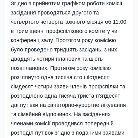
Згідно з прийнятим графіком роботи комісії
засі­дання проводяться другого та
четвертого четверга кожного місяця об 11.00
в приміщенні профспілкового комітету чи
конференц-залу. Протягом року комісією
було проведено тридцять засідань, з них
двадцять чотири планових та шість
позапланових. Протягом року комісією
розглянуто одна тисяча сто шістдесят
сімдесят чотири заяви членів профспілки та
розподілено одна тисяча триста п’ятдесят
дві путівки на санаторно-курортне лікування
та сімейний відпочинок. На засіданнях
членами комісії проводився попередній
розподіл путівок згідно з поданими заявами