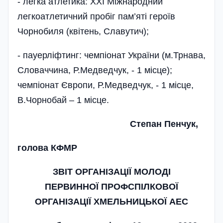
- легка атлетика: XXI Міжнародний
легкоатлетичний пробіг пам’я­ті героїв
Чорнобиля (квітень, Славутич);
- пауерліфтинг: чемпіонат України (м.Трнава,
Словаччина, Р.Медведчук, - 1 місце);
чемпіонат Європи, Р.Медведчук, - 1 місце,
В.Чорнобай – 1 місце.
Степан Пенчук,
голова КФМР
ЗВІТ ОРГАНІЗАЦІЇ МОЛОДІ
ПЕРВИННОЇ ПРОФСПІЛКОВОЇ
ОРГАНІЗАЦІЇ ХМЕЛЬНИЦЬКОЇ АЕС