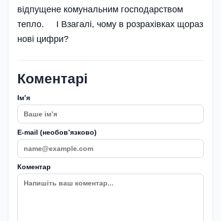
відпущене комунальним господарством
тепло. І Взагалі, чому в розрахівках щораз
нові цифри?
Коментарі
Імʼя
E-mail (необовʼязково)
Коментар