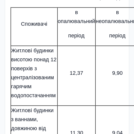
в
в
опалювальний
неопалювальн
Споживачі
період
період
Житлові будинки
висотою понад 12
поверхів з
12,37
9,90
централізованим
гарячим
водопостачанням
Житлові будинки
з ваннами,
довжиною від
11,30
9,04