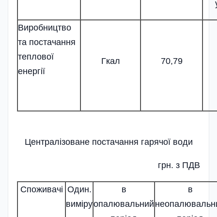
Виробництво
та постачання
теплової
Гкал
70,79
енергії
Централізоване постачання гарячої води
грн. з ПДВ
Споживачі
Один.
в
в
виміру
опалювальний
неопалювальн