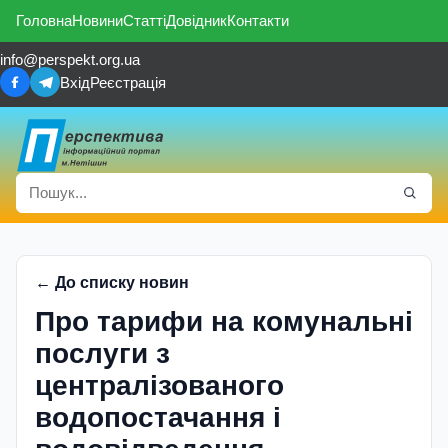
Головна
Новини
Статті
Довідник
Контакти
info@perspekt.org.ua
Вхід
Реєстрація
← До списку новин
Про тарифи на комунальні
послуги з
централізованого
водопостачання і