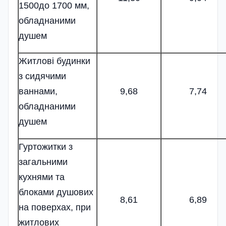
1500до 1700 мм,
обладнаними
душем
Житлові будинки
з сидячими
ваннами,
9,68
7,74
обладнаними
душем
Гуртожитки з
загальними
кухнями та
блоками душових
8,61
6,89
на поверхах, при
житлових