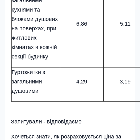
загальними
кухнями та
блоками душових
6,86
5,11
на поверхах, при
житлових
кімнатах в кожній
секції будинку
Гуртожитки з
загальними
4,29
3,19
душовими
Запитували - відповідаємо
Хочеться знати, як розраховується ціна за