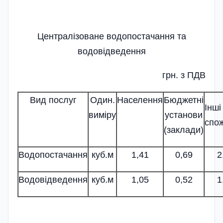
Централізоване водопостачання та
водовідведення
грн. з ПДВ
Вид послуг
Один.
Населення
Бюджетні
Інші
виміру
установи
спо
(заклади)
Водопостачання
куб.м
1,41
0,69
2
Водовідведення
куб.м
1,05
0,52
1