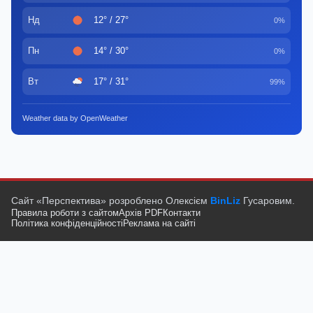
Нд
12° / 27°
0%
Пн
14° / 30°
0%
Вт
17° / 31°
99%
Weather data by OpenWeather
Сайт «Перспектива» розроблено Олексієм
BinLiz
Гусаровим.
Правила роботи з сайтом
Архів PDF
Контакти
Політика конфіденційності
Реклама на сайті