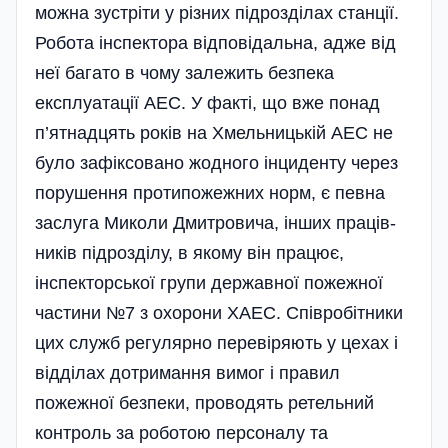
можна зустріти у різних підрозділах станції.
Робота інспектора відпові­дальна, адже від
неї багато в чому залежить безпека
експлуатації АЕС. У факті, що вже понад
п’ятнадцять років на Хмельницькій АЕС не
було за­фіксовано жодного інциденту через
порушення протипожежних норм, є певна
заслуга Миколи Дмитровича, інших праців­
ників підрозділу, в якому він працює,
інспекторської групи державної пожежної
частини №7 з охорони ХАЕС. Співробітники
цих служб регулярно перевіряють у цехах і
відділах дотримання вимог і правил
пожежної безпеки, проводять ретельний
контроль за роботою персоналу та