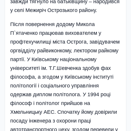
завжди тягнуло на батьківщину – народився
у селі Межиріч Острозького району.
Після повернення додому Микола
П`ятаченко працював вихователем у
профтехучилищі міста Острога, завідувачем
оргвідділу райвиконкому, лектором райкому
партії. У Київському національному
університеті ім. Т.Г.Шевченка здобув фах
філософа, а згодом у Київському інституті
політології і соціального управління
одержав диплом політолога. У 1994 році
філософ і політолог прийшов на
Хмельницьку АЕС. Спочатку йому довірили
посаду інженера з охорони праці
автотранспортного цеху, згодом перевели у