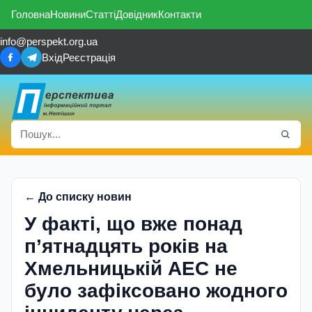
Головна
Новини
Статті
Довідник
Контакти
info@perspekt.org.ua
Вхід
Реєстрація
← До списку новин
У факті, що вже понад
п’ятнадцять років на
Хмельницькій АЕС не
було за­фіксовано жодного