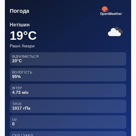
Погода
Нетішин
19°C
Рвані Хмари
ВІДЧУВАЄТЬСЯ
20°C
ВОЛОГІСТЬ
95%
ВІТЕР
4.73 м/с
ТИСК
1017 гПа
UV
0
СХІД / ЗАХІД