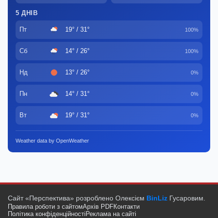
5 ДНІВ
Пт
19° / 31°
100%
Сб
14° / 26°
100%
Нд
13° / 26°
0%
Пн
14° / 31°
0%
Вт
19° / 31°
0%
Weather data by OpenWeather
Сайт «Перспектива» розроблено Олексієм
BinLiz
Гусаровим.
Правила роботи з сайтом
Архів PDF
Контакти
Політика конфіденційності
Реклама на сайті