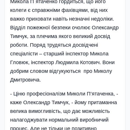
Микола П`ятаченко гордиться, що його
колеги є справжніми фахівцями, від них
важко приховати навіть незначні недоліки.
Відділ пожежної безпеки очолює Олександр
Тимчук, за плечима якого великий досвід
роботи. Поряд трудяться досвідчені
спеціалісти – старший інспектор Микола
Гловюк, інспектор Людмила Котович. Вони
добрим словом відгукуються про Миколу
Дмитровича.
- Ціню професіоналізм Миколи П’ятаченка, -
каже Олександр Тимчук, - йому притаманна
велика вимогливість, що дає можливість
налагоджувати нормальний виробничий
процес. Але не тільки це позитивно