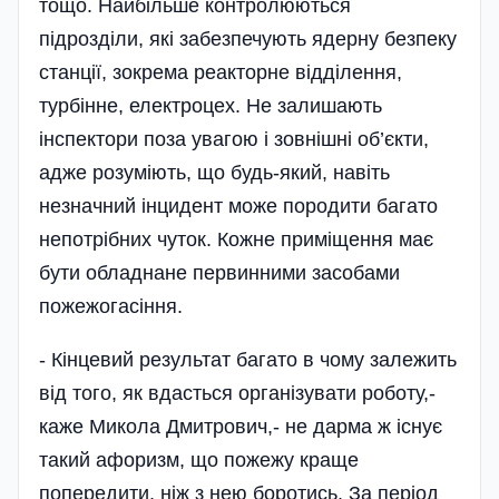
тощо. Найбільше контролюються
підрозділи, які забезпечують ядерну безпеку
станції, зокрема реакторне відділення,
турбінне, електроцех. Не залишають
інспектори поза увагою і зовнішні об’єкти,
адже розуміють, що будь-який, навіть
незначний інцидент може породити багато
непотрібних чуток. Кожне приміщення має
бути обладнане первинними засобами
пожежогасіння.
- Кінцевий результат багато в чому залежить
від того, як вдасться організувати роботу,-
каже Микола Дмитрович,- не дарма ж існує
такий афоризм, що пожежу краще
попередити, ніж з нею боротись. За період