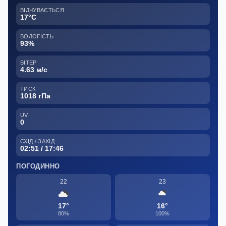
ВІДЧУВАЄТЬСЯ
17°C
ВОЛОГІСТЬ
93%
ВІТЕР
4.63 м/с
ТИСК
1018 гПа
UV
0
СХІД / ЗАХІД
02:51 / 17:46
ПОГОДИННО
22
23
17°
16°
80%
100%