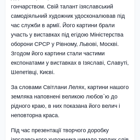
гончарством. Свій талант ізяславський
самодіяльний художник удосконалював під
час служби в армії. Його картини брали
участь у виставках під егідою Міністерства
оборони СРСР у Рівному, Львові, Москві.
Згодом його картини стали частими
експонатами у виставках в Ізяславі, Славуті,
Шепетівці, Києві.
За словами Світлани Лелях, картини нашого
земляка наповнені великою любов`ю до
рідного краю, в них показана його велич і
неповторна краса.
Під час презентації творчого доробку
ізяславського художника чимало теплих слів