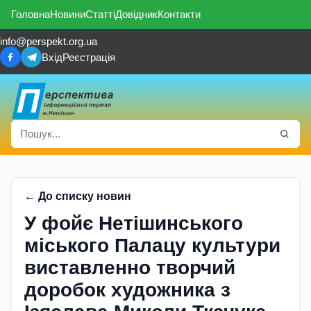
Головна
Новини
Статті
Довідник
Контакти
info@perspekt.org.ua
Вхід
Реєстрація
← До списку новин
У фойє Нетішинського
міського Палацу культури
виставленно творчий
доробок художника з