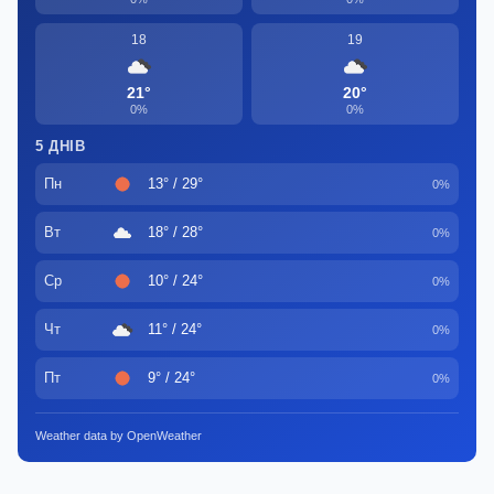
18
19
21°
20°
0%
0%
5 ДНІВ
Пн
13° / 29°
0%
Вт
18° / 28°
0%
Ср
10° / 24°
0%
Чт
11° / 24°
0%
Пт
9° / 24°
0%
Weather data by OpenWeather