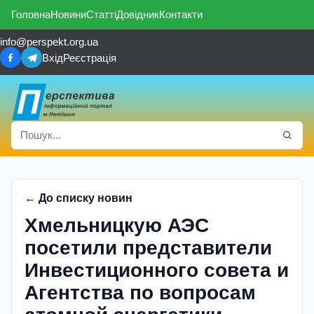
Головна
Новини
Статті
Довідник
Контакти
info@perspekt.org.ua
Вхід
Реєстрація
← До списку новин
Хмельницкую АЭС
посетили представители
Инвестиционного совета и
Агентства по вопросам