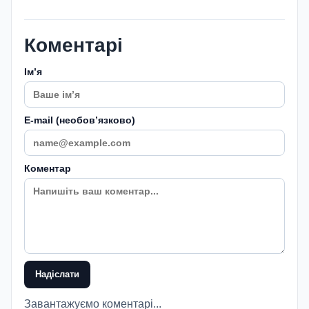
Коментарі
Імʼя
E-mail (необовʼязково)
Коментар
Надіслати
Завантажуємо коментарі...