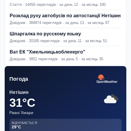
Стаття · 14456 переглядів · за день 12 · за місяць 100
Розклад руху автобусів по автостанції Нетішин
Довідник · 384874 переглядів · за день 13 · за місяць 87
Шпаргалка по русскому языку
Довідник · 20185 переглядів · за день 11 · за місяць 51
Ват ЕК "Хмельницькобленерго"
Довідник · 3852 переглядів · за день 5 · за місяць 35
Погода
Нетішин
31°C
Рвані Хмари
ВІДЧУВАЄТЬСЯ
29°C