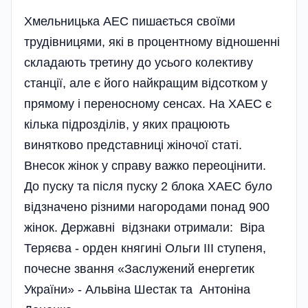
Хмельницька АЕС пишається своїми
трудівницями, які в процентному відношенні
складають третину до усього колективу
станції, але є його найкращим відсотком у
прямому і переносному сенсах. На ХАЕС є
кілька підрозділів, у яких працюють
винятково представниці жіночої статі.
Внесок жінок у справу важко переоці­нити.
До пуску та після пуску 2 блока ХАЕС було
відзначено різними нагородами понад 900
жінок. Державні відзнаки отримали: Віра
Теряєва - орден княгині Ольги III ступеня,
почесне звання «Заслужений енергетик
України» - Альвіна Шестак та Антоніна