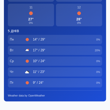
11
12
27°
28°
0%
0%
5 ДНІВ
Пн
14° / 29°
0%
Вт
17° / 29°
20%
Ср
10° / 24°
0%
Чт
11° / 23°
0%
Пт
9° / 24°
0%
Weather data by OpenWeather