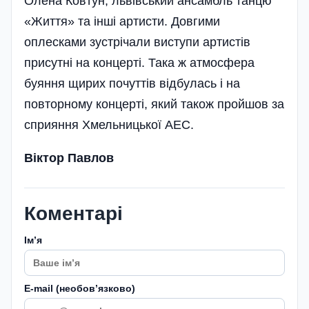
Олена Ковтун, львівський ансамбль танцю
«Життя» та інші артисти. Довгими
оплесками зустрічали виступи артистів
присутні на концерті. Така ж атмосфера
буяння щирих почуттів відбулась і на
повторному концерті, який також пройшов за
сприяння Хмельницької АЕС.
Віктор Павлов
Коментарі
Імʼя
E-mail (необовʼязково)