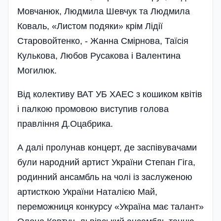
Мовчанюк, Людмила Шевчук та Людмила
Коваль, «Листом подяки» крім Лідії
Старовойтенко, - Жанна Смірнова, Таїсія
Кулькова, Любов Русакова і Валентина
Могилюк.
Від колективу ВАТ УБ ХАЕС з кошиком квітів
і палкою промовою виступив голова
правління Д.Оцабрика.
А далі пролунав концерт, де заспівувачами
були народний артист України Степан Гіга,
родинний ансамбль на чолі із заслуженою
артисткою України Наталією Май,
переможниця конкурсу «Україна має талант»