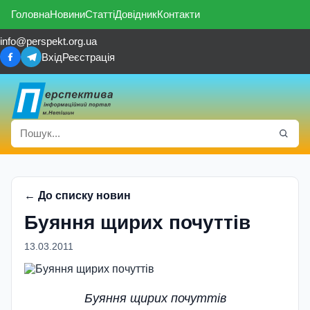
Головна
Новини
Статті
Довідник
Контакти
info@perspekt.org.ua
Вхід
Реєстрація
← До списку новин
Буяння щирих почуттiв
13.03.2011
Буяння щирих почуттiв