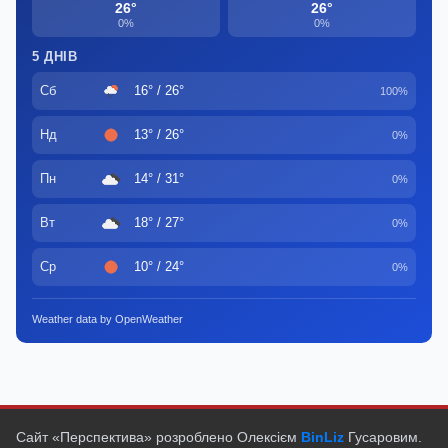
26°
26°
0%
0%
5 ДНІВ
Сб
16° / 26°
100%
Нд
13° / 26°
0%
Пн
14° / 31°
0%
Вт
18° / 27°
0%
Ср
10° / 24°
0%
Weather data by OpenWeather
Сайт «Перспектива» розроблено Олексієм
BinLiz
Гусаровим.