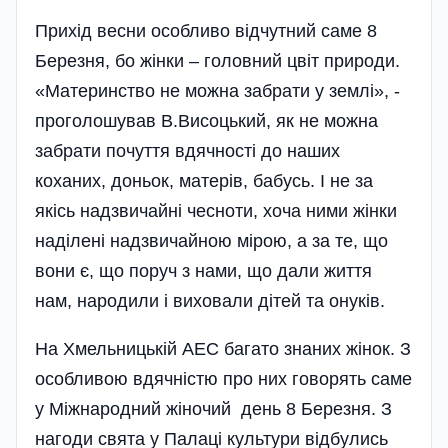
Прихід весни особливо відчутний саме 8
Березня, бо жінки – головний цвіт природи.
«Материнство не можна забрати у землі», -
проголошував В.Висоцький, як не можна
забрати почуття вдячності до наших
коханих, доньок, матерів, бабусь. І не за
якісь надзвичайні чесноти, хоча ними жінки
наділені надзвичайною мірою, а за те, що
вони є, що поруч з нами, що дали життя
нам, народили і виховали дітей та онуків.
На Хмельницькій АЕС багато знаних жінок. З
особливою вдяч­ні­стю про них говорять саме
у Між­на­родний жіночий день 8 Березня. З
нагоди свята у Палаці культури відбулись