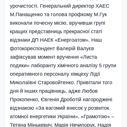
урочистості. Генеральний директор ХАЕС
М.Панащенко та голова профкому М.Гук
виконали почесну місію, вручивши групі
кращих представниць прекрасної статі
відзнаки ДП НАЕК «Енерго­атом». Наш
фотокореспондент Валер­ій Валуєв
зафіксував момент вручення «Листа
подяки» лаборанту хімічного аналізу 5 групи
оперативного персоналу хімцеху Лідії
Миколаївні Старовойтенко. Привітали того
дня й інших працівниць, адже Любов
Прокопенко, Євгенія Дроботій нагороджені
відзнакою «За вагомий внесок у розвиток
атомної енергетики України», «Грамотою» –
Тетяна Мінькевич, Марія Нечипорук, Надія