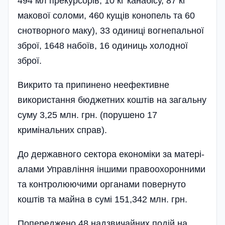
494 мл прекурсорів, 10 кг канабісу, 87 кг
макової соломи, 460 кущів конопель та 60
снотворного маку), 33 одиниці вогнепальної
зброї, 1648 набоїв, 16 одиниць холодної
зброї.
Викрито та припинено неефективне
використання бюджетних коштів на загальну
суму 3,25 млн. грн. (порушено 17
кримінальних справ).
До державного сектора економіки за матері­
алами Управління іншими правоохоронними
та контролюючими органами повернуто
коштів та майна в сумі 151,342 млн. грн.
Попереджено 48 надзвичайних подій на