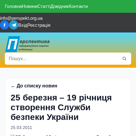
Головна
Новини
Статті
Довідник
Контакти
info@perspekt.org.ua
Вхід
Реєстрація
← До списку новин
25 березня – 19 річниця
створення Служби
безпеки України
25.03.2011