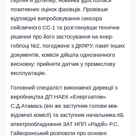
серпня й дотепер, новинка удостоїлася
пози­тивних оцінок фахівців. Провівши
відповідні випробовування сенсора
сейсмічного СС-1 та розглянувши технічне
рішення про його застосування на енер­
гоблоці №2, погоджене з ДКЯРУ, пакет інших
документів, комісія дійшла однозначного
висновку: прийняти датчик у промислову
експлуатацію.
Головний спеціаліст виконавчої дирекції з
виробництва ДП НАЕК «Енергоатом»
С.Д.Атамась (він же заступник голови між­
відомчої комісії) та за­ступник начальника КБ
електрообладнання ЗАТ НПП «Радій» Р.С.
Гайворонський розповіли про основні