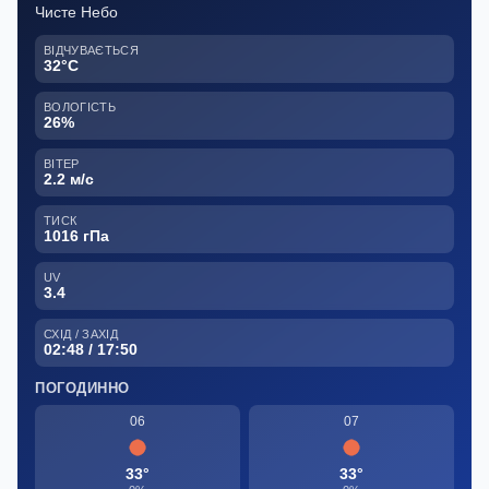
Чисте Небо
ВІДЧУВАЄТЬСЯ
32°C
ВОЛОГІСТЬ
26%
ВІТЕР
2.2 м/с
ТИСК
1016 гПа
UV
3.4
СХІД / ЗАХІД
02:48 / 17:50
ПОГОДИННО
06
07
33°
33°