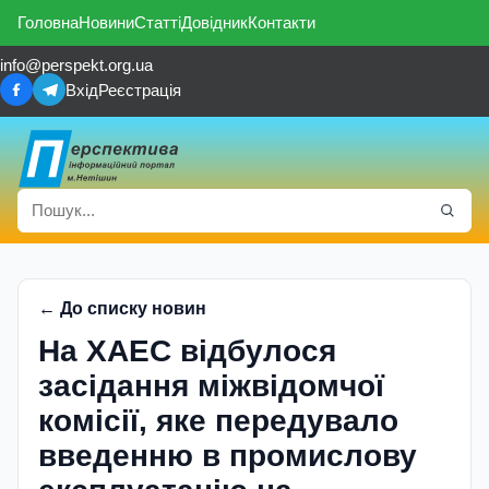
Головна
Новини
Статті
Довідник
Контакти
info@perspekt.org.ua
Вхід
Реєстрація
← До списку новин
На ХАЕС відбулося
засідання міжвідомчої
комісії, яке передувало
введенню в промислову