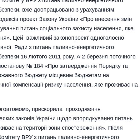
 Комітету ВРУ з питань паливно-енергетичного
 безпеки, вже доопрацьовано з урахуванням
дексів проект Закону України «Про внесення змін
ування питань соціального захисту населення, яке
ення». Цей важливий законопроект одноголосно
овної Ради з питань паливно-енергетичного
безпеки 16 лютого 2011 року. А 2 березня поточного
в постанову № 184 «Про затвердження Порядку та
державного бюджету місцевим бюджетам на
чної компенсації ризику населення, яке проживає на
нергоатомом», прискорила проходження
еяких законів України щодо впорядкування питань
живає на території зони спостереження». Після
омітету ВРУ з питань паливно-енергетичного