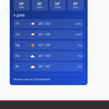
19°
18°
16°
16°
80%
80%
100%
80%
5 ДНІВ
Пт
19° / 31°
100%
Сб
14° / 26°
100%
Нд
13° / 26°
0%
Пн
14° / 31°
0%
Вт
19° / 31°
0%
Weather data by OpenWeather