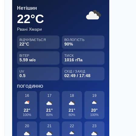
Нетішин
22°C
Рвані Хмари
ВІДЧУВАЄТЬСЯ
ВОЛОГІСТЬ
22°C
90%
ВІТЕР
ТИСК
5.59 м/с
1016 гПа
UV
СХІД / ЗАХІД
0.5
02:49 / 17:48
ПОГОДИННО
16
17
18
19
22°
21°
21°
20°
100%
80%
80%
100%
20
21
22
23