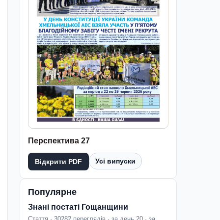
Перспектива 27
Усі випуски
Відкрити PDF
Популярне
Знані постаті Гощанщини
Стаття · 30282 переглядів · за день 20 · за