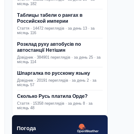
місяць 182
Таблицы табели о рангах в
Российской империи
Стаття · 14472 переглядів · за день 13 · за
місяць 116
Розклад руху автобусів по
автостанції Нетішин
Довідник · 384901 переглядів · за день 25 · за
місяць 114
Шпаргалка по русскому языку
Довідник · 20191 переглядів · за день 2 · за
місяць 57
Сколько Русь платила Орде?
Стаття · 15358 переглядів · за день 8 · за
місяць 48
Погода