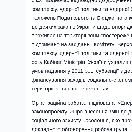
рік». Водночас відповідно до доручення
комплексу, ядерної політики та ядерної
положень Податкового та Бюджетного ко
до деяких законів України щодо впорядк
проживає на території зони спостереж
підтримано на засіданні Комітету Верх
комплексу, ядерної політики та ядерної 
року Кабінет Міністрів України ухвали
умов надання у 2011 році субвенції з 
фінансування заходів соціально-економі
території зони спостереження».
Організаційна робота, ініційована «Е
законопроекту «Про внесення змін до д
соціального захисту населення, яке про
докладного обговорення робоча група К