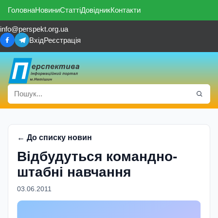
Головна
Новини
Статті
Довідник
Контакти
info@perspekt.org.ua
Вхід
Реєстрація
← До списку новин
Відбудуться командно-
штабні навчання
03.06.2011