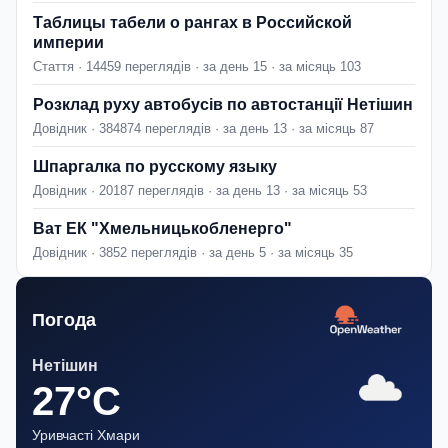
Таблицы табели о рангах в Российской
империи
Стаття · 14459 переглядів · за день 15 · за місяць 103
Розклад руху автобусів по автостанції Нетішин
Довідник · 384874 переглядів · за день 13 · за місяць 87
Шпаргалка по русскому языку
Довідник · 20187 переглядів · за день 13 · за місяць 53
Ват ЕК "Хмельницькобленерго"
Довідник · 3852 переглядів · за день 5 · за місяць 35
Погода
Нетішин
27°C
Уривчасті Хмари