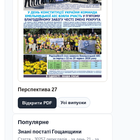
Перспектива 27
Усі випуски
Відкрити PDF
Популярне
Знані постаті Гощанщини
Стаття · 30257 переглядів · за день 21 · за