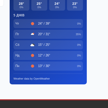
28°
25°
24°
23°
0%
0%
0%
0%
5 ДНІВ
Чт
24° / 39°
0%
Пт
20° / 31°
35%
Сб
15° / 25°
0%
Нд
12° / 26°
0%
Пн
13° / 30°
0%
Weather data by OpenWeather