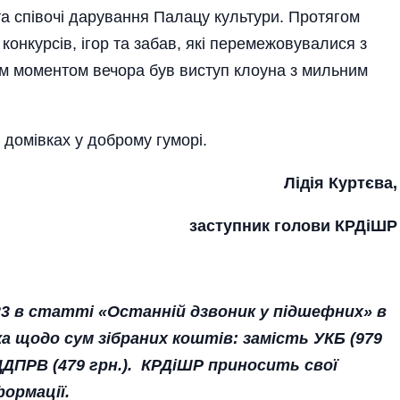
а співочі дарування Палацу культури. Протягом
онкурсів, ігор та забав, які перемежовувалися з
им моментом вечора був виступ клоуна з мильним
 домівках у доброму гуморі.
Лідія Куртєва,
заступник голови КРДіШР
23 в статті «Останній дзвоник у підшефних» в
 щодо сум зібраних коштів: замість УКБ (979
 ЦДПРВ (479 грн.). КРДіШР приносить свої
формації.