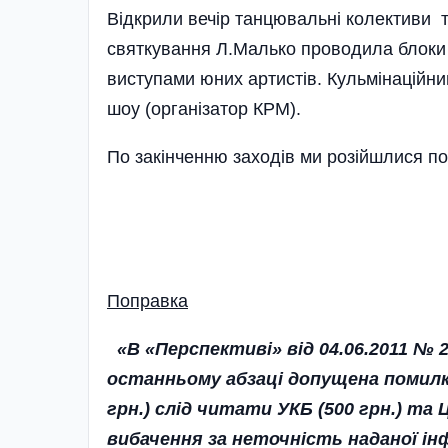
Відкрили вечір танцювальні колективи т
святкування Л.Малько проводила блоки к
виступами юних артистів. Кульмінаційн
шоу (орга­нізатор КРМ).
По закінченню заходів ми розій­шлися по
Поправка
«В «Перспективі» від 04.06.2011 № 
останньому абзаці допущена помилка
грн.) слід читати УКБ (500 грн.) та
вибачення за неточність наданої ін