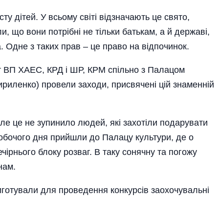
у дітей. У всьому світі відзначають це свято,
, що вони потрібні не тільки батькам, а й державі,
а. Одне з таких прав – це право на відпочинок.
т ВП ХАЕС, КРД і ШР, КРМ спільно з Палацом
ириленко) провели заходи, присвячені цій знаменній
ле це не зупинило людей, які захотіли подарувати
робочого дня прийшли до Палацу культури, де о
чірнього блоку розваг. В таку сонячну та погожу
нам.
иготували для проведення конкурсів заохочувальні