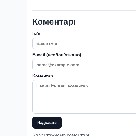
Коментарі
Імʼя
E-mail (необовʼязково)
Коментар
Надіслати
Завантажуємо коментарі...