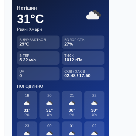
Нетішин
31°C
Рвані Хмари
ВІДЧУВАЄТЬСЯ
ВОЛОГІСТЬ
29°C
27%
ВІТЕР
ТИСК
5.22 м/с
1012 гПа
UV
СХІД / ЗАХІД
0
02:48 / 17:50
ПОГОДИННО
19
20
21
22
31°
31°
30°
30°
0%
0%
0%
0%
23
00
01
02