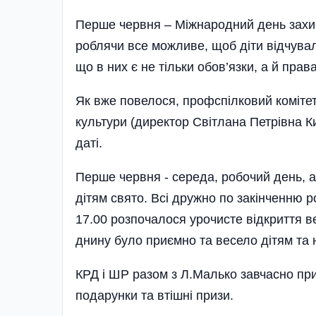
Перше червня – Міжнародний день захист
роблячи все можливе, щоб діти відчували
що в них є не тільки обов’язки, а й прав
Як вже повелося, профспілковий коміте
культури (директор Світлана Петрівна К
даті.
Перше червня - середа, робочий день, а
дітям свято. Всі дружно по закінченню 
17.00 розпочалося урочисте відкриття ве
днину було приємно та весело дітям та 
КРД і ШР разом з Л.Малько завчасно пр
подарунки та втішні призи.