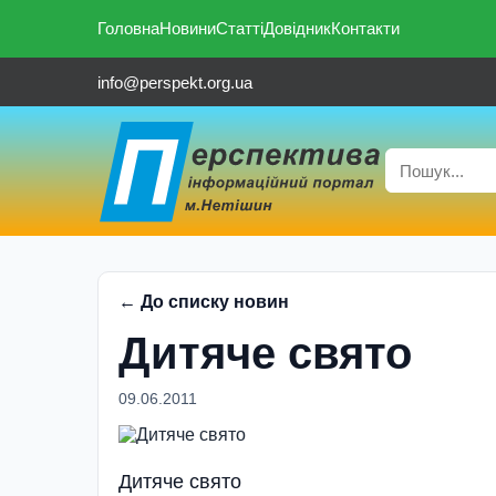
Головна
Новини
Статті
Довідник
Контакти
info@perspekt.org.ua
← До списку новин
Дитяче свято
09.06.2011
Дитяче свято