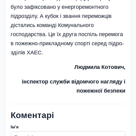
було зафі­ксовано у енер­го­­ремонт­ного
підрозділу. А кубок і звання переможців
дістались команді Комунального
господарства. Це їх друга поспіль перемога
в пожежно-прикладному спорті серед підро­
зділів ХАЕС.
Людмила Котович,
інспектор служби відомчого нагляду і
пожежної безпеки
Коментарі
Імʼя