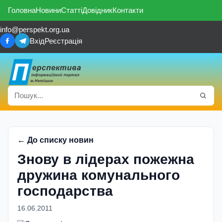
Головна
Новини
Статті
Довідник
Контакти
info@perspekt.org.ua
Вхід
Реєстрація
← До списку новин
Знову в лiдерах пожежна
дружина комунального
господарства
16.06.2011