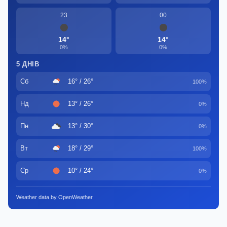
23
00
14°
14°
0%
0%
5 ДНІВ
Сб
16° / 26°
100%
Нд
13° / 26°
0%
Пн
13° / 30°
0%
Вт
18° / 29°
100%
Ср
10° / 24°
0%
Weather data by OpenWeather