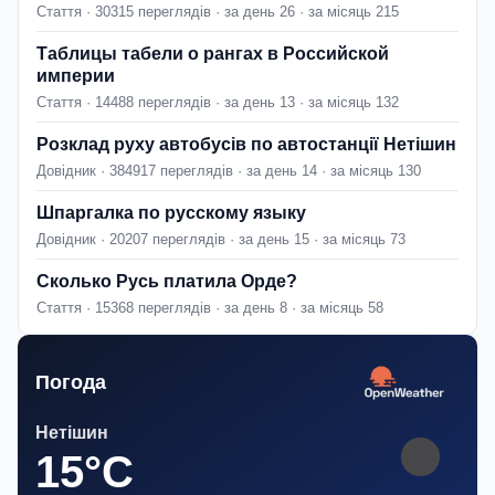
Стаття · 30315 переглядів · за день 26 · за місяць 215
Таблицы табели о рангах в Российской
империи
Стаття · 14488 переглядів · за день 13 · за місяць 132
Розклад руху автобусів по автостанції Нетішин
Довідник · 384917 переглядів · за день 14 · за місяць 130
Шпаргалка по русскому языку
Довідник · 20207 переглядів · за день 15 · за місяць 73
Сколько Русь платила Орде?
Стаття · 15368 переглядів · за день 8 · за місяць 58
Погода
Нетішин
15°C