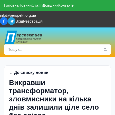
Головна
Новини
Статті
Довідник
Контакти
info@perspekt.org.ua
Вхід
Реєстрація
← До списку новин
Викравши
трансформатор,
зловмисники на кілька
днів залишили ціле село