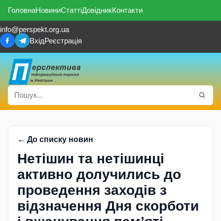
Головна
Новини
Статті
Довідник
Контакти
info@perspekt.org.ua
Вхід
Реєстрація
← До списку новин
Нетішин та нетішинці
активно долучились до
проведення заходів з
відзначення Дня скорботи