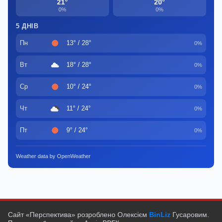
21°
20°
0%
0%
5 ДНІВ
Пн
13° / 28°
0%
Вт
18° / 28°
0%
Ср
10° / 24°
0%
Чт
11° / 24°
0%
Пт
9° / 24°
0%
Weather data by OpenWeather
Сайт «Перспектива» розроблено Олексієм
BinLiz
Гусаровим.