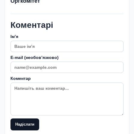
Оргкомітет
Коментарі
Імʼя
E-mail (необовʼязково)
Коментар
Надіслати