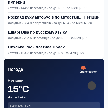
империи
Стаття · 14488 переглядів · за день 13 · за місяць 132
Розклад руху автобусів по автостанції Нетішин
Довідник · 384917 переглядів · за день 14 · за місяць 130
Шпаргалка по русскому языку
Довідник · 20207 переглядів · за день 15 · за місяць 73
Сколько Русь платила Орде?
Стаття · 15368 переглядів · за день 8 · за місяць 58
Погода
Нетішин
15°C
Чисте Небо
ВІДЧУВАЄТЬСЯ