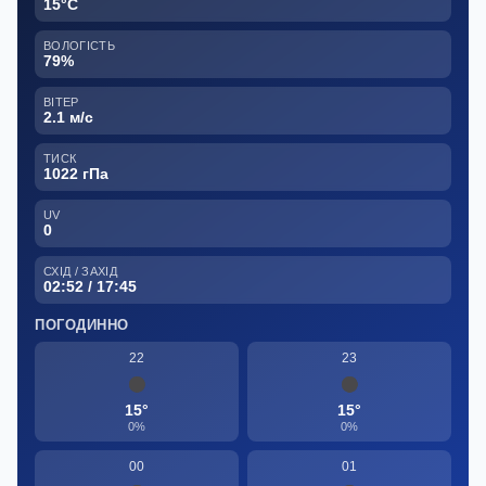
15°C
ВОЛОГІСТЬ
79%
ВІТЕР
2.1 м/с
ТИСК
1022 гПа
UV
0
СХІД / ЗАХІД
02:52 / 17:45
ПОГОДИННО
22
23
15°
15°
0%
0%
00
01