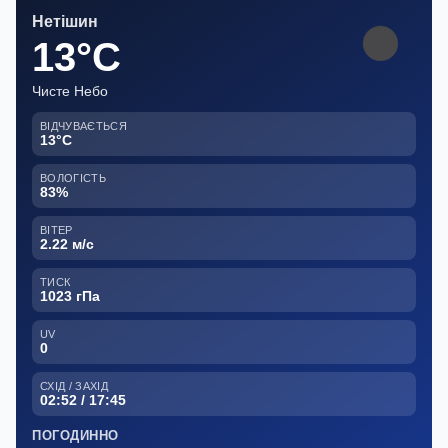
Нетішин
13°C
Чисте Небо
ВІДЧУВАЄТЬСЯ
13°C
ВОЛОГІСТЬ
83%
ВІТЕР
2.22 м/с
ТИСК
1023 гПа
UV
0
СХІД / ЗАХІД
02:52 / 17:45
ПОГОДИННО