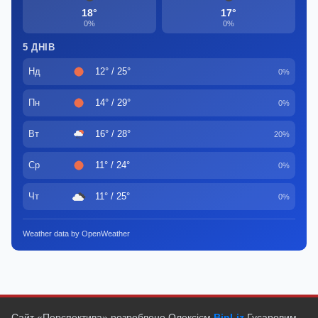
18°
17°
0%
0%
5 ДНІВ
Нд
12° / 25°
0%
Пн
14° / 29°
0%
Вт
16° / 28°
20%
Ср
11° / 24°
0%
Чт
11° / 25°
0%
Weather data by OpenWeather
Сайт «Перспектива» розроблено Олексієм
BinLiz
Гусаровим.