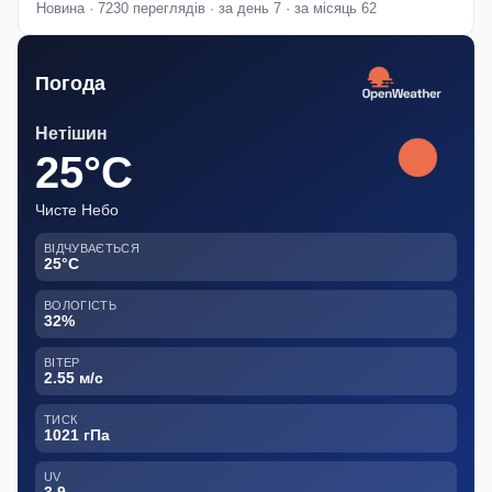
Новина · 7230 переглядів · за день 7 · за місяць 62
Погода
Нетішин
25°C
Чисте Небо
ВІДЧУВАЄТЬСЯ
25°C
ВОЛОГІСТЬ
32%
ВІТЕР
2.55 м/с
ТИСК
1021 гПа
UV
3.9