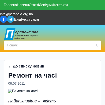
Головна
Новини
Статті
Довідник
Контакти
info@perspekt.org.ua
Вхід
Реєстрація
← До списку новин
Ремонт на часі
08.07.2011
Найважливіше – якість